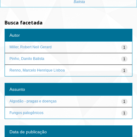
Batista
Busca facetada
Autor
Miller, Robert Neil Gerard
1
Pinho, Danilo Batista
1
Renno, Marcelo Henrique Lisboa
1
Assunto
Algodão - pragas e doenças
1
Fungos patogênicos
1
Data de publicação