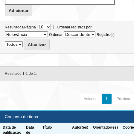
|
Resultados/Página
Ordenar registros por
Ordenar
Registro(s)
Resultado 1-1 de 1.
Anterior
1
Próximo
Conjunto de itens:
Data de
Data
Título
Autor(es)
Orientador(es)
Coorie
publicação
de