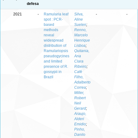
defesa
2021
-
Ramularia leaf
Silva,
-
-
spot : PCR-
Aline
based
Suelen
;
methods
Renno,
reveal
Marcelo
widespread
Henrique
distribution of
Lisboa
;
Ramulariopsis
Quitania,
pseudogycines
Ana
and limited
Clara
presence of R.
Ribeiro
;
gossypii in
Café
Brazil
Filho,
Adalberto
Correa
;
Miller,
Robert
Neil
Gerard
;
Araujo,
Alderi
Emidio
;
Pinho,
Danilo