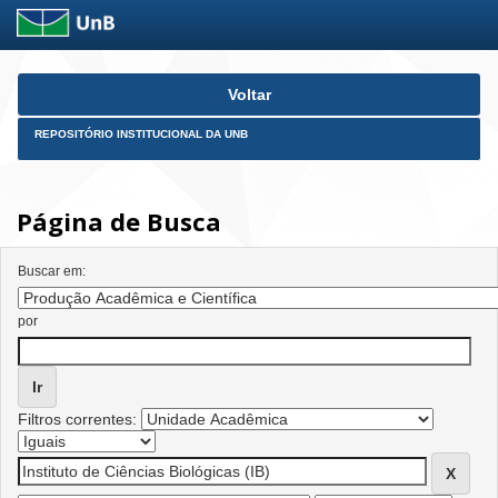
Skip
Voltar
navigation
REPOSITÓRIO INSTITUCIONAL DA UNB
Página de Busca
Buscar em:
por
Filtros correntes: