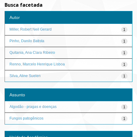
Busca facetada
Autor
Miller, Robert Neil Gerard
1
Pinho, Danilo Batista
1
Quitania, Ana Clara Ribeiro
1
Renno, Marcelo Henrique Lisboa
1
Silva, Aline Suelen
1
Assunto
Algodão - pragas e doenças
1
Fungos patogênicos
1