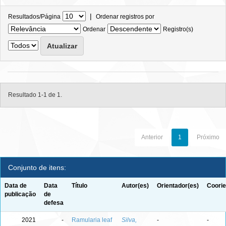
|
Resultados/Página
Ordenar registros por
Ordenar
Registro(s)
Resultado 1-1 de 1.
Anterior
1
Próximo
Conjunto de itens:
Data de
Data
Título
Autor(es)
Orientador(es)
Coorie
publicação
de
defesa
2021
-
Ramularia leaf
Silva,
-
-