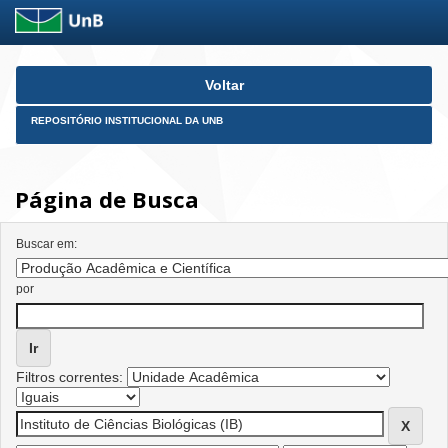
Skip
Voltar
navigation
REPOSITÓRIO INSTITUCIONAL DA UNB
Página de Busca
Buscar em:
por
Filtros correntes: