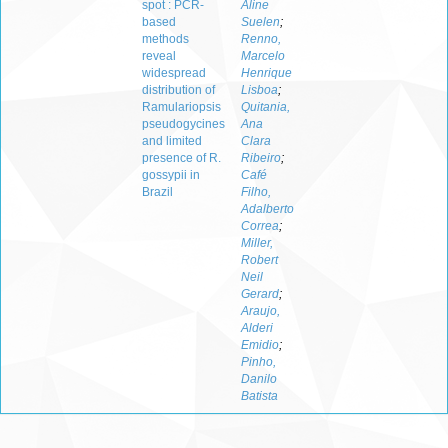
spot : PCR-
Aline
based
Suelen
;
methods
Renno,
reveal
Marcelo
widespread
Henrique
distribution of
Lisboa
;
Ramulariopsis
Quitania,
pseudogycines
Ana
and limited
Clara
presence of R.
Ribeiro
;
gossypii in
Café
Brazil
Filho,
Adalberto
Correa
;
Miller,
Robert
Neil
Gerard
;
Araujo,
Alderi
Emidio
;
Pinho,
Danilo
Batista