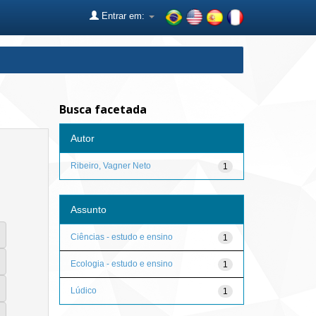
Entrar em:
Busca facetada
Autor
Ribeiro, Vagner Neto
1
Assunto
Ciências - estudo e ensino
1
Ecologia - estudo e ensino
1
Lúdico
1