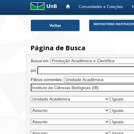
Comunidades e Coleções
Skip
REPOSITÓRIO INSTITUCIO
Voltar
navigation
Página de Busca
Buscar em:
por
Filtros correntes: