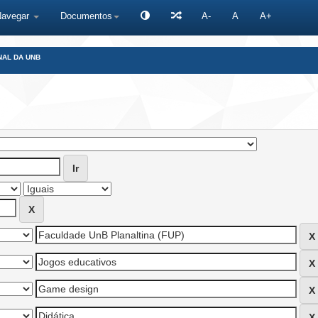
Navegar
Documentos
A-
A
A+
NAL DA UNB