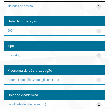
Métodos de ensino
1
Data de publicação
2024
1
Tipo
Dissertação
1
Programa de pós-graduação
Programa de Pós-Graduação em Educ...
1
Unidade Acadêmica
Faculdade de Educação (FE)
1