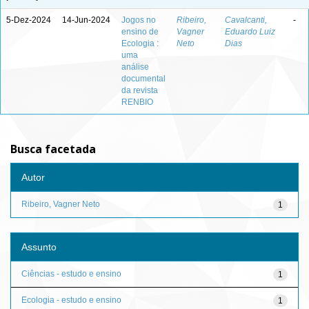
5-Dez-2024
14-Jun-2024
Jogos no
Ribeiro,
Cavalcanti,
-
ensino de
Vagner
Eduardo Luiz
Ecologia :
Neto
Dias
uma
análise
documental
da revista
RENBIO
Busca facetada
Autor
Ribeiro, Vagner Neto
1
Assunto
Ciências - estudo e ensino
1
Ecologia - estudo e ensino
1