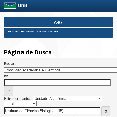
Skip
Voltar
navigation
REPOSITÓRIO INSTITUCIONAL DA UNB
Página de Busca
Buscar em:
por
Filtros correntes: