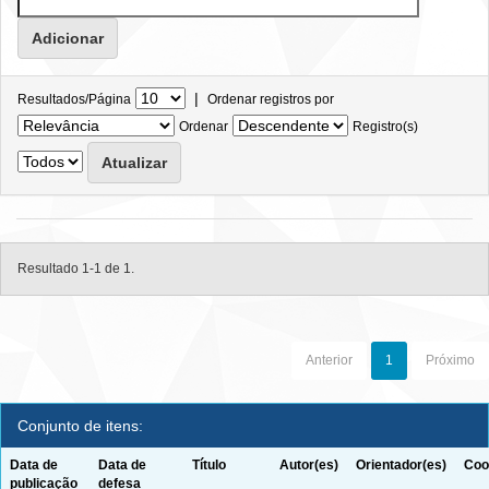
|
Resultados/Página
Ordenar registros por
Ordenar
Registro(s)
Resultado 1-1 de 1.
Anterior
1
Próximo
Conjunto de itens:
Data de
Data de
Título
Autor(es)
Orientador(es)
Coo
publicação
defesa