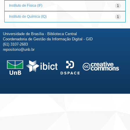
Instituto de Física (IF)
1
Instituto de Química (IQ)
1
Universidade de Brasília - Biblioteca Central
Coordenadoria de Gestão da Informação Digital - GID
(61) 3107-2683
repositorio@unb.br
Fale conosco
Sobre