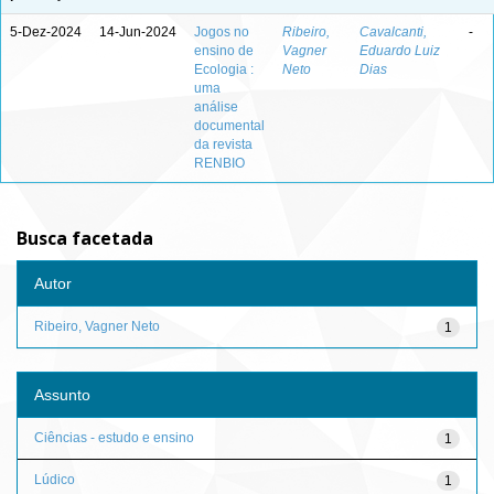
5-Dez-2024
14-Jun-2024
Jogos no
Ribeiro,
Cavalcanti,
-
ensino de
Vagner
Eduardo Luiz
Ecologia :
Neto
Dias
uma
análise
documental
da revista
RENBIO
Busca facetada
Autor
Ribeiro, Vagner Neto
1
Assunto
Ciências - estudo e ensino
1
Lúdico
1