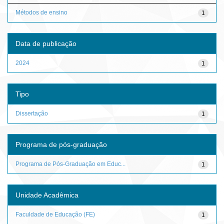
Métodos de ensino
1
Data de publicação
2024
1
Tipo
Dissertação
1
Programa de pós-graduação
Programa de Pós-Graduação em Educ...
1
Unidade Acadêmica
Faculdade de Educação (FE)
1