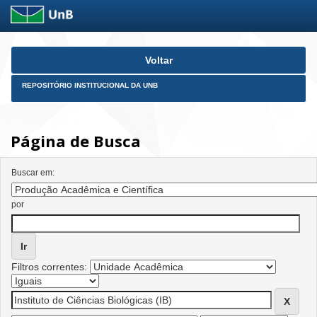
Skip
Voltar
navigation
REPOSITÓRIO INSTITUCIONAL DA UNB
Página de Busca
Buscar em:
por
Filtros correntes: