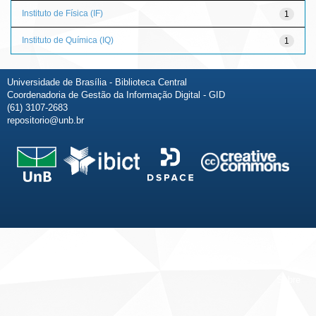
Instituto de Física (IF)
1
Instituto de Química (IQ)
1
Universidade de Brasília - Biblioteca Central
Coordenadoria de Gestão da Informação Digital - GID
(61) 3107-2683
repositorio@unb.br
Fale conosco
Sobre