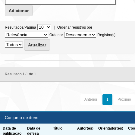
|
Resultados/Página
Ordenar registros por
Ordenar
Registro(s)
Resultado 1-1 de 1.
Anterior
1
Próximo
Conjunto de itens:
Data de
Data de
Título
Autor(es)
Orientador(es)
Coo
publicação
defesa