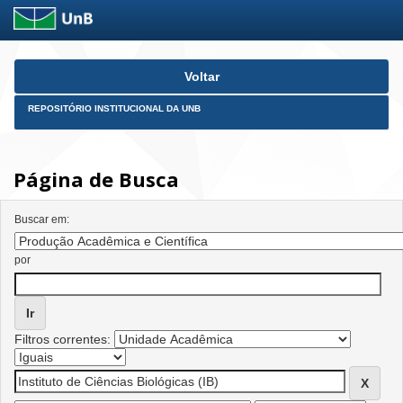
Skip
Voltar
navigation
REPOSITÓRIO INSTITUCIONAL DA UNB
Página de Busca
Buscar em:
por
Filtros correntes: