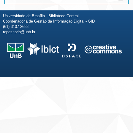
Universidade de Brasília - Biblioteca Central
Coordenadoria de Gestão da Informação Digital - GID
(61) 3107-2683
repositorio@unb.br
Fale conosco
Sobre