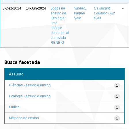
5-Dez-2024
14-Jun-2024
Jogos no
Ribeiro,
Cavalcanti,
-
ensino de
Vagner
Eduardo Luiz
Ecologia :
Neto
Dias
uma
análise
documental
da revista
RENBIO
Busca facetada
Assunto
Ciências - estudo e ensino
1
Ecologia - estudo e ensino
1
Lúdico
1
Métodos de ensino
1