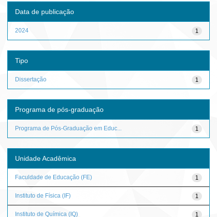
Data de publicação
2024
1
Tipo
Dissertação
1
Programa de pós-graduação
Programa de Pós-Graduação em Educ...
1
Unidade Acadêmica
Faculdade de Educação (FE)
1
Instituto de Física (IF)
1
Instituto de Química (IQ)
1