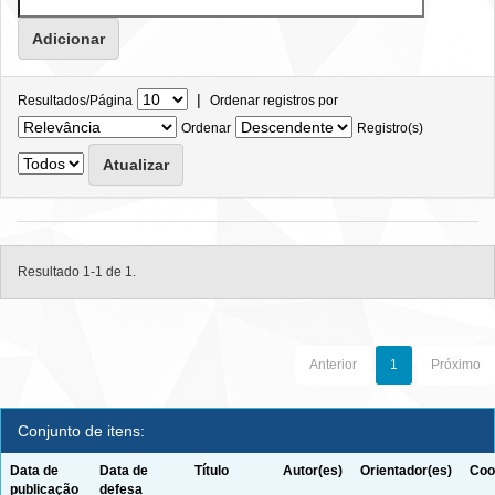
|
Resultados/Página
Ordenar registros por
Ordenar
Registro(s)
Resultado 1-1 de 1.
Anterior
1
Próximo
Conjunto de itens:
Data de
Data de
Título
Autor(es)
Orientador(es)
Coo
publicação
defesa