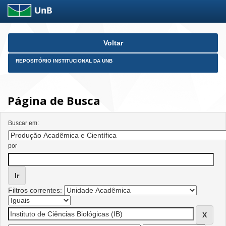
Skip
Voltar
navigation
REPOSITÓRIO INSTITUCIONAL DA UNB
Página de Busca
Buscar em:
por
Filtros correntes: