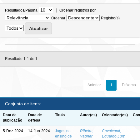
|
Resultados/Página
Ordenar registros por
Ordenar
Registro(s)
Resultado 1-1 de 1.
Anterior
1
Próximo
Conjunto de itens:
Data de
Data de
Título
Autor(es)
Orientador(es)
Coo
publicação
defesa
5-Dez-2024
14-Jun-2024
Jogos no
Ribeiro,
Cavalcanti,
-
ensino de
Vagner
Eduardo Luiz