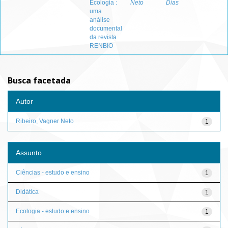
Ecologia :
Neto
Dias
uma
análise
documental
da revista
RENBIO
Busca facetada
Autor
Ribeiro, Vagner Neto
1
Assunto
Ciências - estudo e ensino
1
Didática
1
Ecologia - estudo e ensino
1