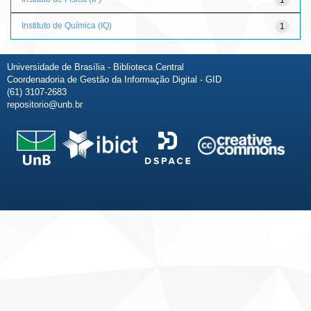
Instituto de Química (IQ)
1
Universidade de Brasília - Biblioteca Central
Coordenadoria de Gestão da Informação Digital - GID
(61) 3107-2683
repositorio@unb.br
Fale conosco
Sobre