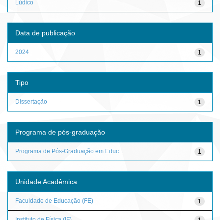
Lúdico
1
Data de publicação
2024
1
Tipo
Dissertação
1
Programa de pós-graduação
Programa de Pós-Graduação em Educ...
1
Unidade Acadêmica
Faculdade de Educação (FE)
1
Instituto de Física (IF)
1