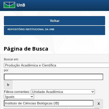
Skip
Voltar
navigation
REPOSITÓRIO INSTITUCIONAL DA UNB
Página de Busca
Buscar em:
por
Filtros correntes: