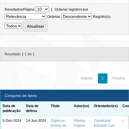
|
Resultados/Página
Ordenar registros por
Ordenar
Registro(s)
Resultado 1-1 de 1.
Anterior
1
Próximo
Conjunto de itens:
Data de
Data de
Título
Autor(es)
Orientador(es)
Coo
publicação
defesa
5-Dez-2024
14-Jun-2024
Jogos no
Ribeiro,
Cavalcanti,
-
ensino de
Vagner
Eduardo Luiz