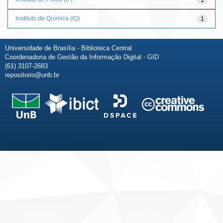
Instituto de Química (IQ)
1
Universidade de Brasília - Biblioteca Central
Coordenadoria de Gestão da Informação Digital - GID
(61) 3107-2683
repositorio@unb.br
Fale conosco
Sobre