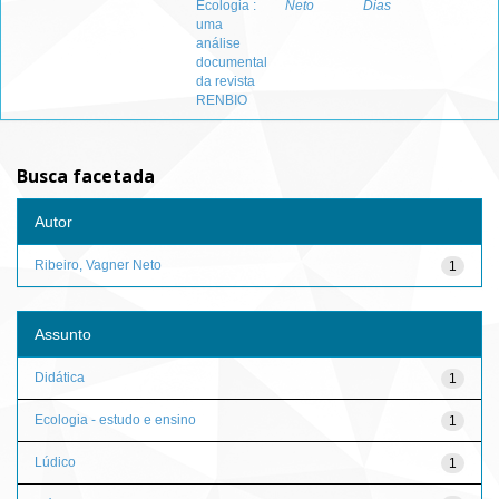
Ecologia :
Neto
Dias
uma
análise
documental
da revista
RENBIO
Busca facetada
Autor
Ribeiro, Vagner Neto
1
Assunto
Didática
1
Ecologia - estudo e ensino
1
Lúdico
1