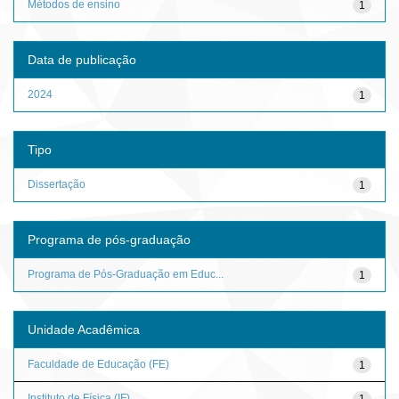
Métodos de ensino
1
Data de publicação
2024
1
Tipo
Dissertação
1
Programa de pós-graduação
Programa de Pós-Graduação em Educ...
1
Unidade Acadêmica
Faculdade de Educação (FE)
1
Instituto de Física (IF)
1