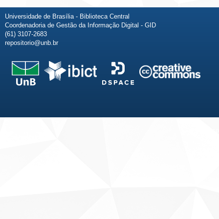
Universidade de Brasília - Biblioteca Central
Coordenadoria de Gestão da Informação Digital - GID
(61) 3107-2683
repositorio@unb.br
Fale conosco
Sobre