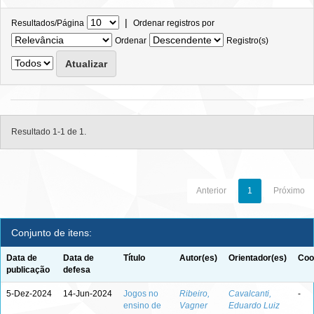
|
Resultados/Página
Ordenar registros por
Ordenar
Registro(s)
Resultado 1-1 de 1.
Anterior
1
Próximo
Conjunto de itens:
Data de
Data de
Título
Autor(es)
Orientador(es)
Coo
publicação
defesa
5-Dez-2024
14-Jun-2024
Jogos no
Ribeiro,
Cavalcanti,
-
ensino de
Vagner
Eduardo Luiz