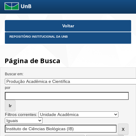
Skip
Voltar
navigation
REPOSITÓRIO INSTITUCIONAL DA UNB
Página de Busca
Buscar em:
por
Filtros correntes: