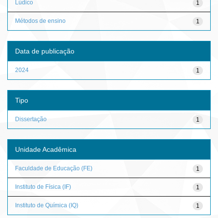
Lúdico
1
Métodos de ensino
1
Data de publicação
2024
1
Tipo
Dissertação
1
Unidade Acadêmica
Faculdade de Educação (FE)
1
Instituto de Física (IF)
1
Instituto de Química (IQ)
1