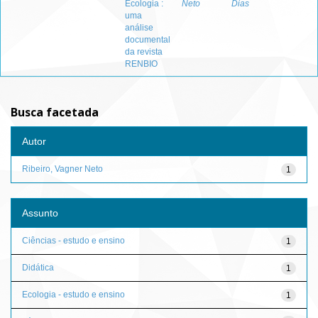
Ecologia :
Neto
Dias
uma
análise
documental
da revista
RENBIO
Busca facetada
Autor
Ribeiro, Vagner Neto
1
Assunto
Ciências - estudo e ensino
1
Didática
1
Ecologia - estudo e ensino
1