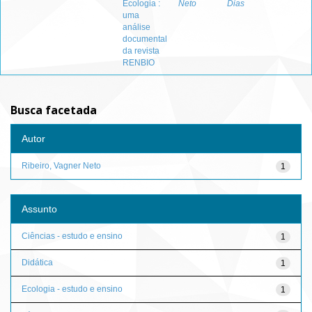
Ecologia :
Neto
Dias
uma
análise
documental
da revista
RENBIO
Busca facetada
Autor
Ribeiro, Vagner Neto
1
Assunto
Ciências - estudo e ensino
1
Didática
1
Ecologia - estudo e ensino
1