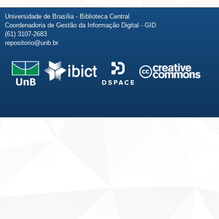
Universidade de Brasília - Biblioteca Central
Coordenadoria de Gestão da Informação Digital - GID
(61) 3107-2683
repositorio@unb.br
Fale conosco
Sobre