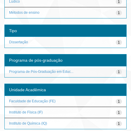
Lúdico
1
Métodos de ensino
1
Tipo
Dissertação
1
Programa de pós-graduação
Programa de Pós-Graduação em Educ...
1
Unidade Acadêmica
Faculdade de Educação (FE)
1
Instituto de Física (IF)
1
Instituto de Química (IQ)
1