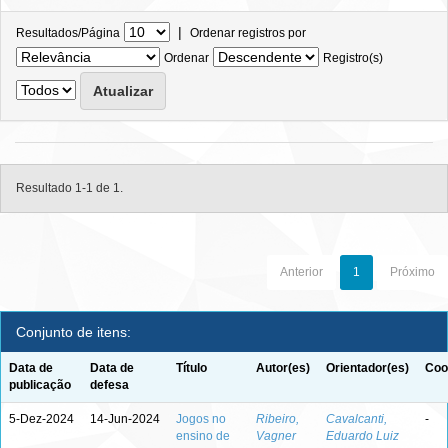
|
Resultados/Página
Ordenar registros por
Ordenar
Registro(s)
Resultado 1-1 de 1.
Anterior
1
Próximo
Conjunto de itens:
Data de
Data de
Título
Autor(es)
Orientador(es)
Coo
publicação
defesa
5-Dez-2024
14-Jun-2024
Jogos no
Ribeiro,
Cavalcanti,
-
ensino de
Vagner
Eduardo Luiz