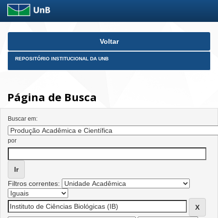
Skip
Voltar
navigation
REPOSITÓRIO INSTITUCIONAL DA UNB
Página de Busca
Buscar em:
por
Filtros correntes: