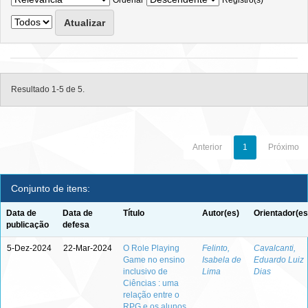
Ordenar
Registro(s)
Resultado 1-5 de 5.
Anterior
1
Próximo
Conjunto de itens:
Data de
Data de
Título
Autor(es)
Orientador(es
publicação
defesa
5-Dez-2024
22-Mar-2024
O Role Playing
Felinto,
Cavalcanti,
Game no ensino
Isabela de
Eduardo Luiz
inclusivo de
Lima
Dias
Ciências : uma
relação entre o
RPG e os alunos