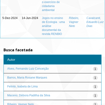
o exercício de
cidadania
ambiental
5-Dez-2024
14-Jun-2024
Jogos no ensino
Ribeiro,
Cavalcanti,
de Ecologia : uma
Vagner
Eduardo Luiz
análise
Neto
Dias
documental da
revista RENBIO
Busca facetada
Autor
Alves, Fernando Luiz Conceição
1
Barros, Maria Rosane Marques
1
Felinto, Isabela de Lima
1
Maceno, Débora Padilha da Silva
1
Ribeiro, Vagner Neto
1