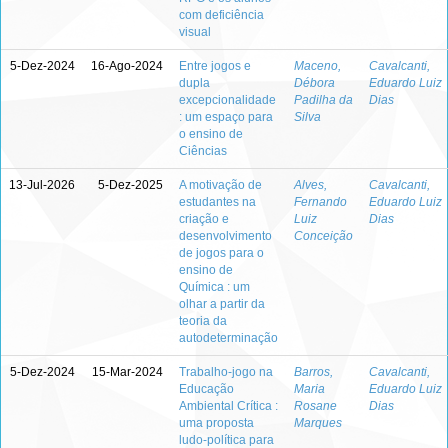
com deficiência
visual
5-Dez-2024
16-Ago-2024
Entre jogos e
Maceno,
Cavalcanti,
dupla
Débora
Eduardo Luiz
excepcionalidade
Padilha da
Dias
: um espaço para
Silva
o ensino de
Ciências
13-Jul-2026
5-Dez-2025
A motivação de
Alves,
Cavalcanti,
estudantes na
Fernando
Eduardo Luiz
criação e
Luiz
Dias
desenvolvimento
Conceição
de jogos para o
ensino de
Química : um
olhar a partir da
teoria da
autodeterminação
5-Dez-2024
15-Mar-2024
Trabalho-jogo na
Barros,
Cavalcanti,
Educação
Maria
Eduardo Luiz
Ambiental Crítica :
Rosane
Dias
uma proposta
Marques
ludo-política para