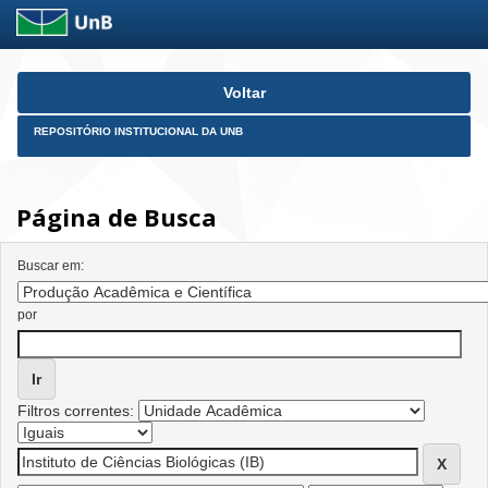
Skip
Voltar
navigation
REPOSITÓRIO INSTITUCIONAL DA UNB
Página de Busca
Buscar em:
por
Filtros correntes: