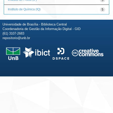
Instituto de Química (IQ)
5
Universidade de Brasília - Biblioteca Central
Coordenadoria de Gestão da Informação Digital - GID
(61) 3107-2683
repositorio@unb.br
Fale conosco
Sobre