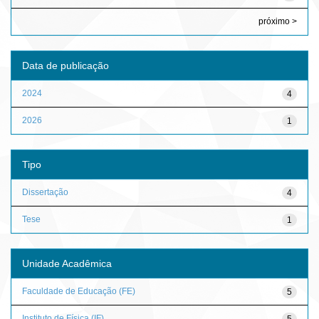
próximo >
Data de publicação
2024
4
2026
1
Tipo
Dissertação
4
Tese
1
Unidade Acadêmica
Faculdade de Educação (FE)
5
Instituto de Física (IF)
5