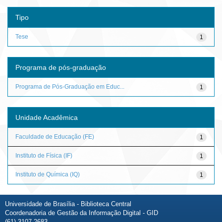
Tipo
Tese
1
Programa de pós-graduação
Programa de Pós-Graduação em Educ...
1
Unidade Acadêmica
Faculdade de Educação (FE)
1
Instituto de Física (IF)
1
Instituto de Química (IQ)
1
Universidade de Brasília - Biblioteca Central
Coordenadoria de Gestão da Informação Digital - GID
(61) 3107-2683