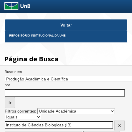
Skip
Voltar
navigation
REPOSITÓRIO INSTITUCIONAL DA UNB
Página de Busca
Buscar em:
por
Filtros correntes: