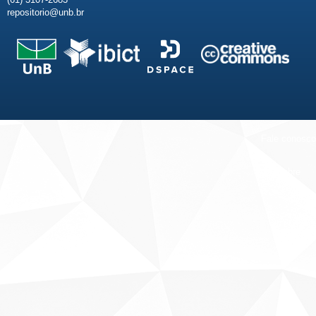
repositorio@unb.br
Fale conosco
Sobre