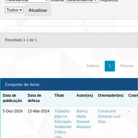
Ordenar
Registro(s)
Resultado 1-1 de 1.
Anterior
1
Próximo
Conjunto de itens:
Data de
Data de
Título
Autor(es)
Orientador(es)
Coori
publicação
defesa
5-Dez-2024
15-Mar-2024
Trabalho-
Barros,
Cavalcanti,
-
jogo na
Maria
Eduardo Luiz
Educação
Rosane
Dias
Ambiental
Marques
Crítica :
uma