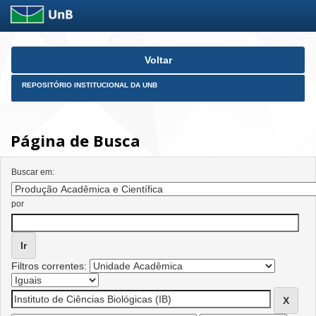
Skip
Voltar
navigation
REPOSITÓRIO INSTITUCIONAL DA UNB
Página de Busca
Buscar em:
por
Filtros correntes: