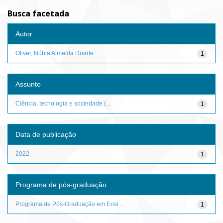
Busca facetada
Autor
Oliver, Núbia Almeida Duarte
1
Assunto
Ciência, tecnologia e sociedade (...
1
Data de publicação
2022
1
Programa de pós-graduação
Programa de Pós-Graduação em Ensi...
1