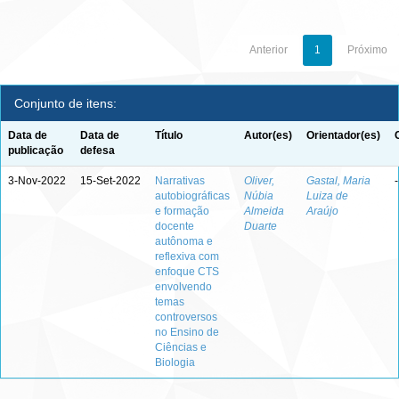
Anterior
1
Próximo
Conjunto de itens:
Data de
Data de
Título
Autor(es)
Orientador(es)
publicação
defesa
3-Nov-2022
15-Set-2022
Narrativas
Oliver,
Gastal, Maria
-
autobiográficas
Núbia
Luiza de
e formação
Almeida
Araújo
docente
Duarte
autônoma e
reflexiva com
enfoque CTS
envolvendo
temas
controversos
no Ensino de
Ciências e
Biologia