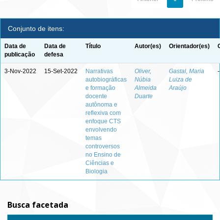
Conjunto de itens:
Data de
Data de
Título
Autor(es)
Orientador(es)
publicação
defesa
3-Nov-2022
15-Set-2022
Narrativas
Oliver,
Gastal, Maria
-
autobiográficas
Núbia
Luiza de
e formação
Almeida
Araújo
docente
Duarte
autônoma e
reflexiva com
enfoque CTS
envolvendo
temas
controversos
no Ensino de
Ciências e
Biologia
Busca facetada