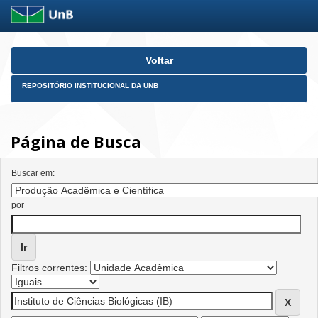
Skip
Voltar
navigation
REPOSITÓRIO INSTITUCIONAL DA UNB
Página de Busca
Buscar em:
por
Filtros correntes: