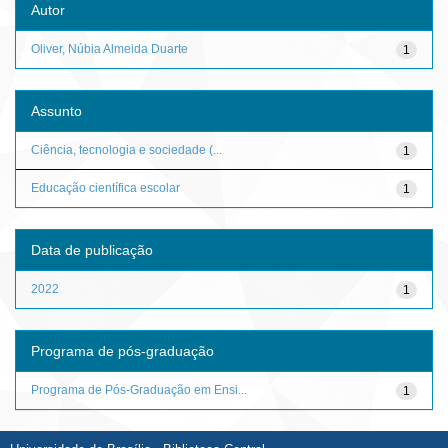
Autor
Oliver, Núbia Almeida Duarte
1
Assunto
Ciência, tecnologia e sociedade (...
1
Educação científica escolar
1
Data de publicação
2022
1
Programa de pós-graduação
Programa de Pós-Graduação em Ensi...
1