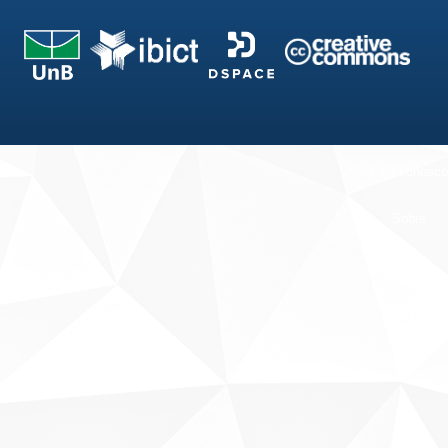
Fale conosco
Sobre