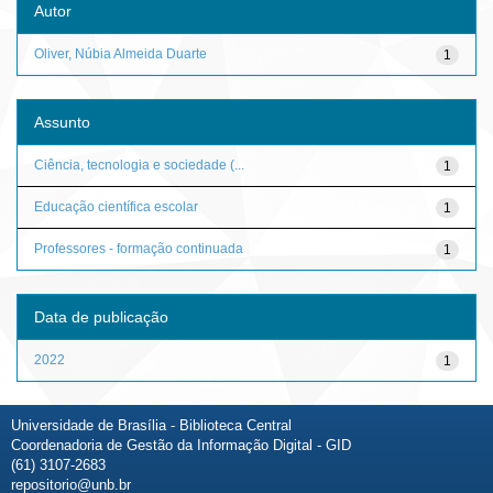
Autor
Oliver, Núbia Almeida Duarte
1
Assunto
Ciência, tecnologia e sociedade (...
1
Educação científica escolar
1
Professores - formação continuada
1
Data de publicação
2022
1
Universidade de Brasília - Biblioteca Central
Coordenadoria de Gestão da Informação Digital - GID
(61) 3107-2683
repositorio@unb.br