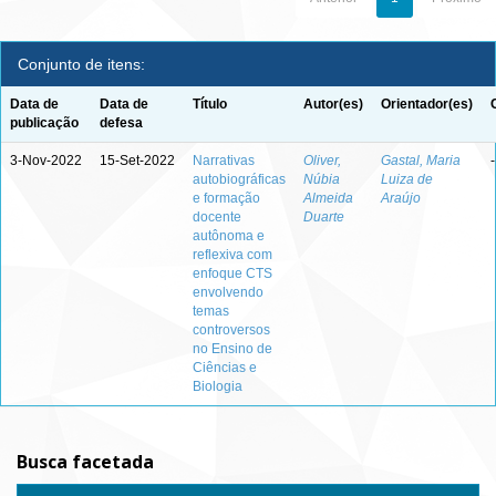
Conjunto de itens:
Data de
Data de
Título
Autor(es)
Orientador(es)
publicação
defesa
3-Nov-2022
15-Set-2022
Narrativas
Oliver,
Gastal, Maria
-
autobiográficas
Núbia
Luiza de
e formação
Almeida
Araújo
docente
Duarte
autônoma e
reflexiva com
enfoque CTS
envolvendo
temas
controversos
no Ensino de
Ciências e
Biologia
Busca facetada