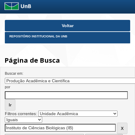
Skip
Voltar
navigation
REPOSITÓRIO INSTITUCIONAL DA UNB
Página de Busca
Buscar em:
por
Filtros correntes: