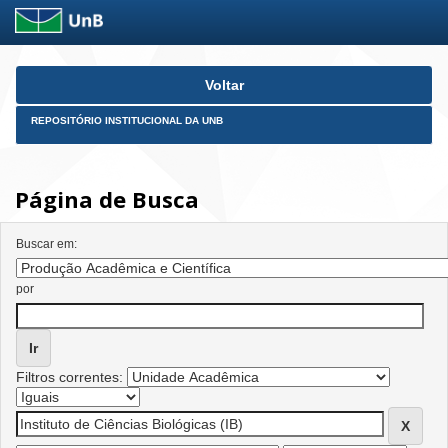
Skip
Voltar
navigation
REPOSITÓRIO INSTITUCIONAL DA UNB
Página de Busca
Buscar em:
por
Filtros correntes: