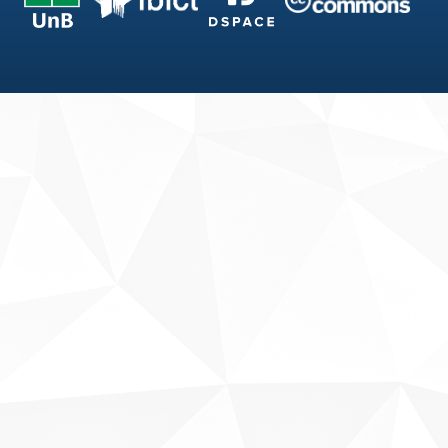
Fale conosco
Sobre