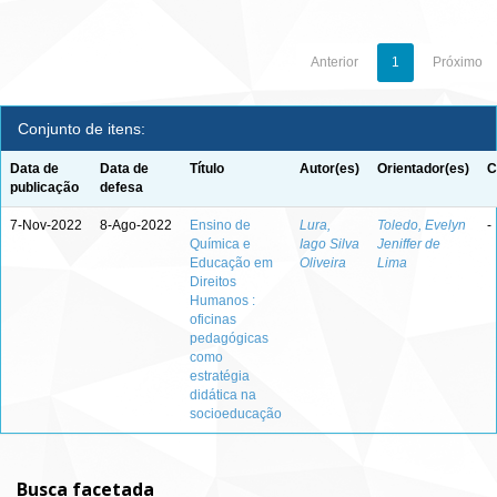
Anterior
1
Próximo
Conjunto de itens:
Data de
Data de
Título
Autor(es)
Orientador(es)
C
publicação
defesa
7-Nov-2022
8-Ago-2022
Ensino de
Lura,
Toledo, Evelyn
-
Química e
Iago Silva
Jeniffer de
Educação em
Oliveira
Lima
Direitos
Humanos :
oficinas
pedagógicas
como
estratégia
didática na
socioeducação
Busca facetada