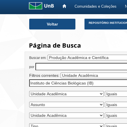
Comunidades e Coleções
Skip
REPOSITÓRIO INSTITUCIO
Voltar
navigation
Página de Busca
Buscar em:
por
Filtros correntes: