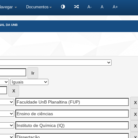
Navegar
Documentos
A-
A
A+
NAL DA UNB