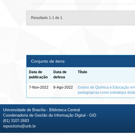
Resultado 1-1 de 1.
Conjunto de itens:
Data de
Data de
Título
publicação
defesa
7-Nov-2022
8-Ago-2022
Ensino de Química e Educação em 
pedagógicas como estratégia didá
Universidade de Brasília - Biblioteca Central
Coordenadoria de Gestão da Informação Digital - GID
(61) 3107-2683
repositorio@unb.br