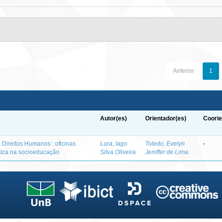
Anterior
1
Autor(es)
Orientador(es)
Coorie
Direitos Humanos : oficinas
Lura, Iago
Toledo, Evelyn
-
tica na socioeducação
Silva Oliveira
Jeniffer de Lima