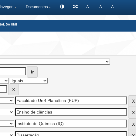
Navegar
Documentos
A-
A
A+
NAL DA UNB