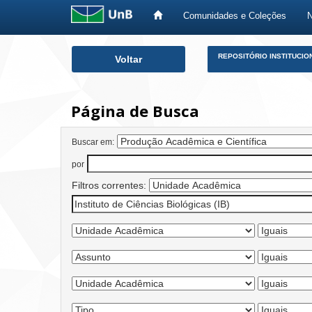
Comunidades e Coleções
Skip
REPOSITÓRIO INSTITUCIO
Voltar
navigation
Página de Busca
Buscar em:
por
Filtros correntes: