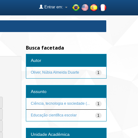
Entrar em:
Busca facetada
Autor
Oliver, Núbia Almeida Duarte
1
Assunto
Ciência, tecnologia e sociedade (...
1
Educação científica escolar
1
Unidade Acadêmica