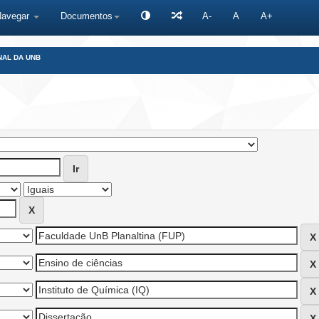
Navegar
Documentos
A-
A
A+
NAL DA UNB