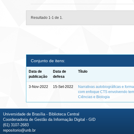
Resultado 1-1 de 1.
Conjunto de itens:
Data de
Data de
Título
publicação
defesa
3-Nov-2022
15-Set-2022
Narrativas autobiográficas e form
com enfoque CTS envolvendo tema
Ciências e Biologia
Universidade de Brasília - Biblioteca Central
Coordenadoria de Gestão da Informação Digital - GID
(61) 3107-2683
repositorio@unb.br