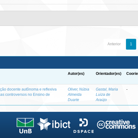
Anterior
1
Autor(es)
Orientador(es)
Coorie
ação docente autônoma e reflexiva
Oliver, Núbia
Gastal, Maria
-
s controversos no Ensino de
Almeida
Luiza de
Duarte
Araújo