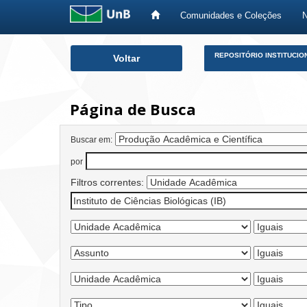
Comunidades e Coleções
Skip
REPOSITÓRIO INSTITUCIO
Voltar
navigation
Página de Busca
Buscar em:
por
Filtros correntes: