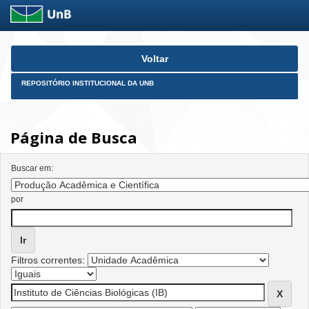
Skip
Voltar
navigation
REPOSITÓRIO INSTITUCIONAL DA UNB
Página de Busca
Buscar em:
por
Filtros correntes: