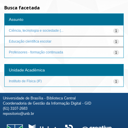
Busca facetada
Assunto
Ciência, tecnologia e sociedade (...
1
Educação científica escolar
1
Professores - formação continuada
1
Unidade Acadêmica
Instituto de Física (IF)
1
Universidade de Brasília - Biblioteca Central
Coordenadoria de Gestão da Informação Digital - GID
(61) 3107-2683
repositorio@unb.br