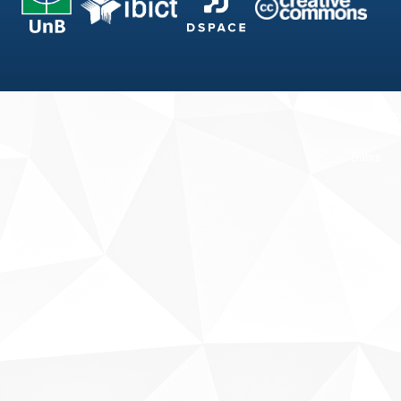
Fale conosco
Sobre