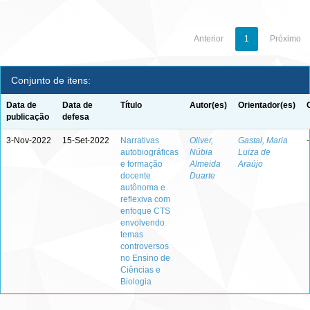
Anterior
1
Próximo
Conjunto de itens:
Data de
Data de
Título
Autor(es)
Orientador(es)
publicação
defesa
3-Nov-2022
15-Set-2022
Narrativas
Oliver,
Gastal, Maria
-
autobiográficas
Núbia
Luiza de
e formação
Almeida
Araújo
docente
Duarte
autônoma e
reflexiva com
enfoque CTS
envolvendo
temas
controversos
no Ensino de
Ciências e
Biologia