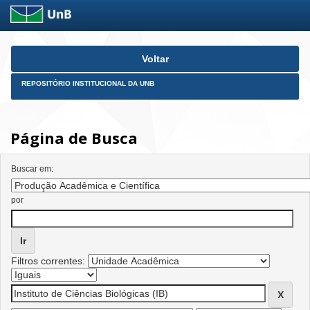
Skip
Voltar
navigation
REPOSITÓRIO INSTITUCIONAL DA UNB
Página de Busca
Buscar em:
por
Filtros correntes: