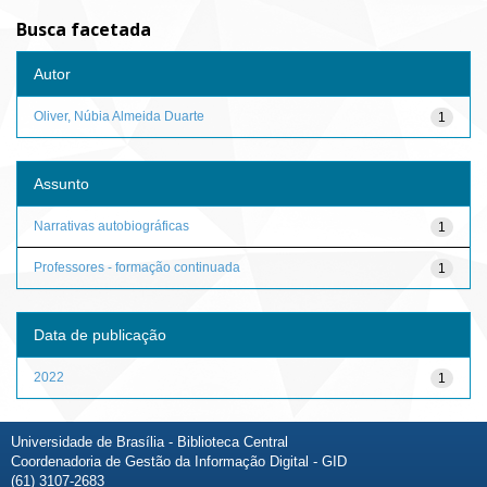
Busca facetada
Autor
Oliver, Núbia Almeida Duarte
1
Assunto
Narrativas autobiográficas
1
Professores - formação continuada
1
Data de publicação
2022
1
Universidade de Brasília - Biblioteca Central
Coordenadoria de Gestão da Informação Digital - GID
(61) 3107-2683