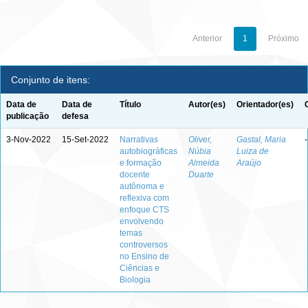
Anterior
1
Próximo
Conjunto de itens:
Data de
Data de
Título
Autor(es)
Orientador(es)
publicação
defesa
3-Nov-2022
15-Set-2022
Narrativas
Oliver,
Gastal, Maria
-
autobiográficas
Núbia
Luiza de
e formação
Almeida
Araújo
docente
Duarte
autônoma e
reflexiva com
enfoque CTS
envolvendo
temas
controversos
no Ensino de
Ciências e
Biologia