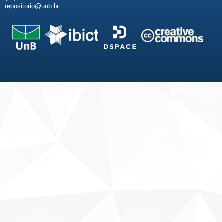
repositorio@unb.br
Fale conosco
Sobre