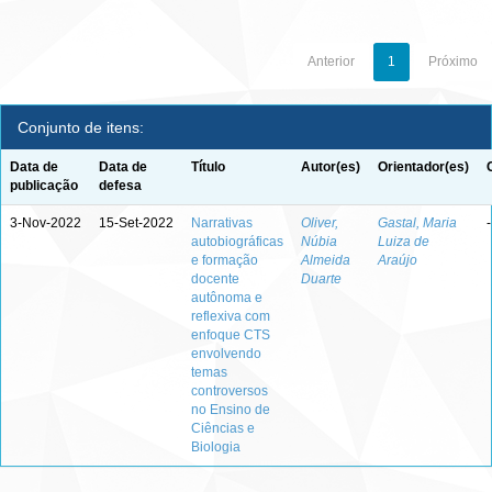
Anterior
1
Próximo
Conjunto de itens:
Data de
Data de
Título
Autor(es)
Orientador(es)
publicação
defesa
3-Nov-2022
15-Set-2022
Narrativas
Oliver,
Gastal, Maria
-
autobiográficas
Núbia
Luiza de
e formação
Almeida
Araújo
docente
Duarte
autônoma e
reflexiva com
enfoque CTS
envolvendo
temas
controversos
no Ensino de
Ciências e
Biologia