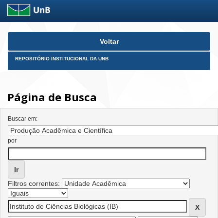
Skip
Voltar
navigation
REPOSITÓRIO INSTITUCIONAL DA UNB
Página de Busca
Buscar em:
por
Filtros correntes: