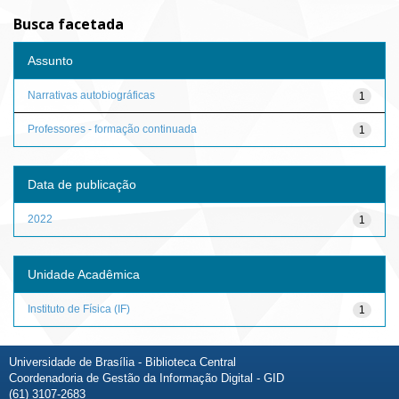
Busca facetada
Assunto
Narrativas autobiográficas
1
Professores - formação continuada
1
Data de publicação
2022
1
Unidade Acadêmica
Instituto de Física (IF)
1
Universidade de Brasília - Biblioteca Central
Coordenadoria de Gestão da Informação Digital - GID
(61) 3107-2683