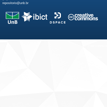
repositorio@unb.br
Fale conosco
Sobre