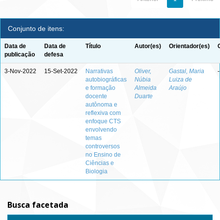
Conjunto de itens:
Data de
Data de
Título
Autor(es)
Orientador(es)
publicação
defesa
3-Nov-2022
15-Set-2022
Narrativas
Oliver,
Gastal, Maria
-
autobiográficas
Núbia
Luiza de
e formação
Almeida
Araújo
docente
Duarte
autônoma e
reflexiva com
enfoque CTS
envolvendo
temas
controversos
no Ensino de
Ciências e
Biologia
Busca facetada