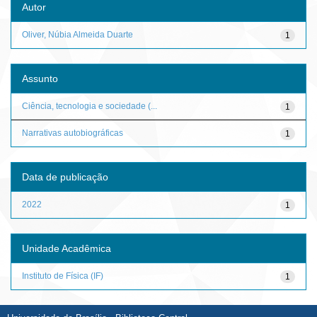
Autor
Oliver, Núbia Almeida Duarte
1
Assunto
Ciência, tecnologia e sociedade (...
1
Narrativas autobiográficas
1
Data de publicação
2022
1
Unidade Acadêmica
Instituto de Física (IF)
1