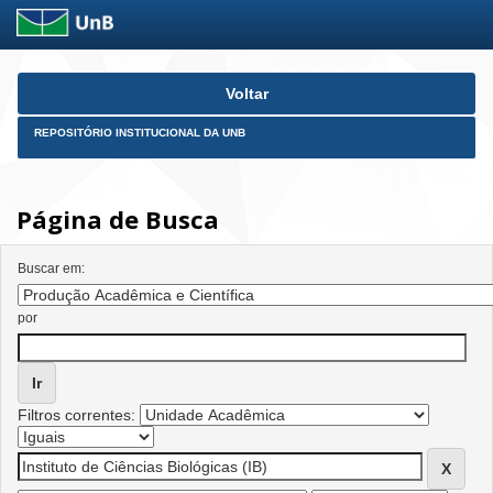
Skip
Voltar
navigation
REPOSITÓRIO INSTITUCIONAL DA UNB
Página de Busca
Buscar em:
por
Filtros correntes: