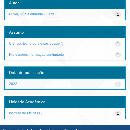
Autor
Oliver, Núbia Almeida Duarte
1
Assunto
Ciência, tecnologia e sociedade (...
1
Professores - formação continuada
1
Data de publicação
2022
1
Unidade Acadêmica
Instituto de Física (IF)
1