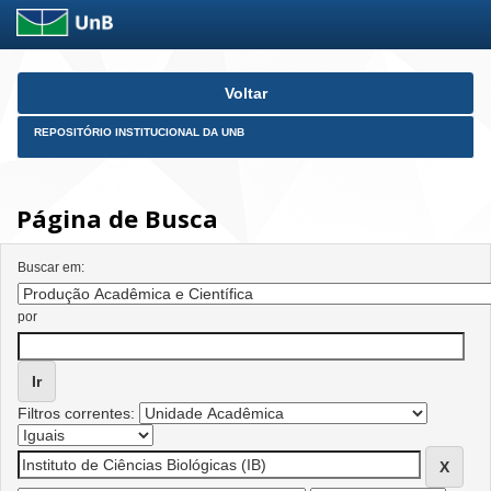
Skip
Voltar
navigation
REPOSITÓRIO INSTITUCIONAL DA UNB
Página de Busca
Buscar em:
por
Filtros correntes: