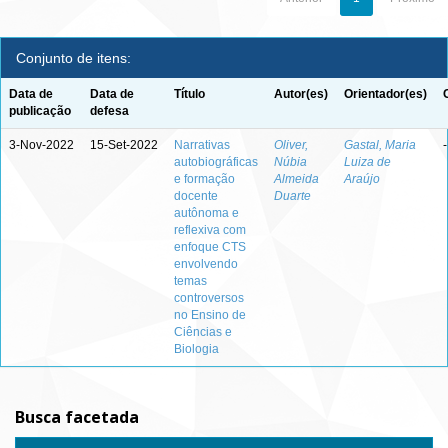
Conjunto de itens:
Data de
Data de
Título
Autor(es)
Orientador(es)
publicação
defesa
3-Nov-2022
15-Set-2022
Narrativas
Oliver,
Gastal, Maria
-
autobiográficas
Núbia
Luiza de
e formação
Almeida
Araújo
docente
Duarte
autônoma e
reflexiva com
enfoque CTS
envolvendo
temas
controversos
no Ensino de
Ciências e
Biologia
Busca facetada