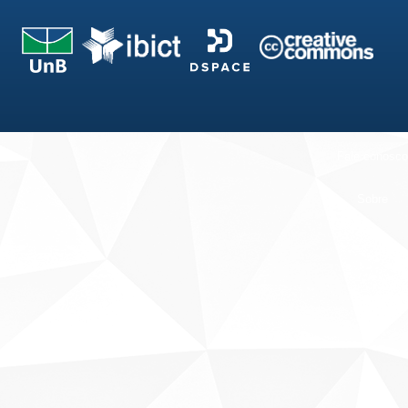
Fale conosco
Sobre