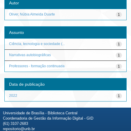
Autor
Oliver, Núbia Almeida Duarte
1
Assunto
Ciência, tecnologia e sociedade (...
1
Narrativas autobiográficas
1
Professores - formação continuada
1
Data de publicação
2022
1
Universidade de Brasília - Biblioteca Central
Coordenadoria de Gestão da Informação Digital - GID
(61) 3107-2683
repositorio@unb.br