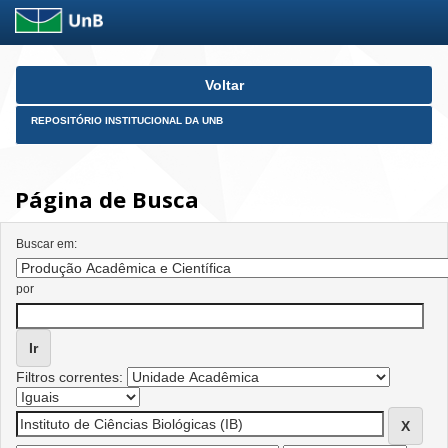
Skip
Voltar
navigation
REPOSITÓRIO INSTITUCIONAL DA UNB
Página de Busca
Buscar em:
por
Filtros correntes: