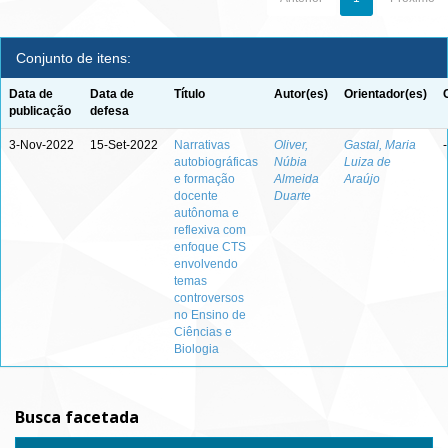
Conjunto de itens:
Data de
Data de
Título
Autor(es)
Orientador(es)
publicação
defesa
3-Nov-2022
15-Set-2022
Narrativas
Oliver,
Gastal, Maria
-
autobiográficas
Núbia
Luiza de
e formação
Almeida
Araújo
docente
Duarte
autônoma e
reflexiva com
enfoque CTS
envolvendo
temas
controversos
no Ensino de
Ciências e
Biologia
Busca facetada