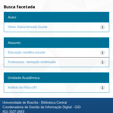
Busca facetada
Autor
Oliver, Núbia Almeida Duarte
1
Assunto
Educação científica escolar
1
Professores - formação continuada
1
Unidade Acadêmica
Instituto de Física (IF)
1
Universidade de Brasília - Biblioteca Central
Coordenadoria de Gestão da Informação Digital - GID
(61) 3107-2683