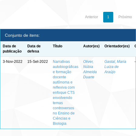
Anterior
1
Próximo
Conjunto de itens:
Data de
Data de
Título
Autor(es)
Orientador(es)
publicação
defesa
3-Nov-2022
15-Set-2022
Narrativas
Oliver,
Gastal, Maria
-
autobiográficas
Núbia
Luiza de
e formação
Almeida
Araújo
docente
Duarte
autônoma e
reflexiva com
enfoque CTS
envolvendo
temas
controversos
no Ensino de
Ciências e
Biologia