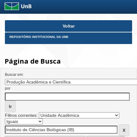
Skip
Voltar
navigation
REPOSITÓRIO INSTITUCIONAL DA UNB
Página de Busca
Buscar em:
por
Filtros correntes: