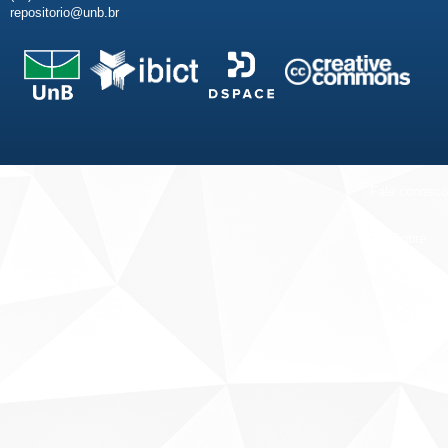
repositorio@unb.br
Fale conosco
Sobre