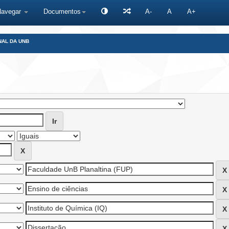
Navegar
Documentos
A-
A
A+
NAL DA UNB