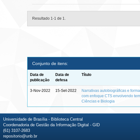
Resultado 1-1 de 1.
Conjunto de itens:
Data de
Data de
Título
publicação
defesa
3-Nov-2022
15-Set-2022
Narrativas autobiográficas e form
com enfoque CTS envolvendo tema
Ciências e Biologia
Universidade de Brasília - Biblioteca Central
Coordenadoria de Gestão da Informação Digital - GID
(61) 3107-2683
repositorio@unb.br