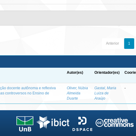
Anterior
1
Autor(es)
Orientador(es)
Coorie
ação docente autônoma e reflexiva
Oliver, Núbia
Gastal, Maria
-
s controversos no Ensino de
Almeida
Luiza de
Duarte
Araújo