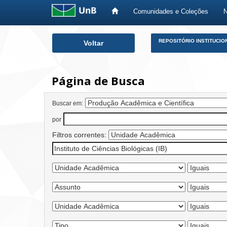
Comunidades e Coleções
Skip
REPOSITÓRIO INSTITUCIO
Voltar
navigation
Página de Busca
Buscar em:
por
Filtros correntes: