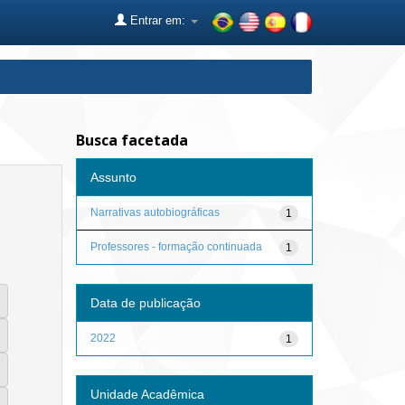
Entrar em:
Busca facetada
Assunto
Narrativas autobiográficas
1
Professores - formação continuada
1
Data de publicação
2022
1
Unidade Acadêmica