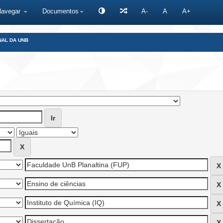
Navegar
Documentos
A-
A
A+
NAL DA UNB