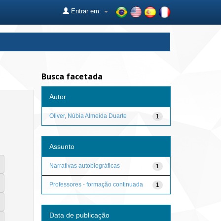
Entrar em:
Busca facetada
Autor
Oliver, Núbia Almeida Duarte
1
Assunto
Narrativas autobiográficas
1
Professores - formação continuada
1
Data de publicação