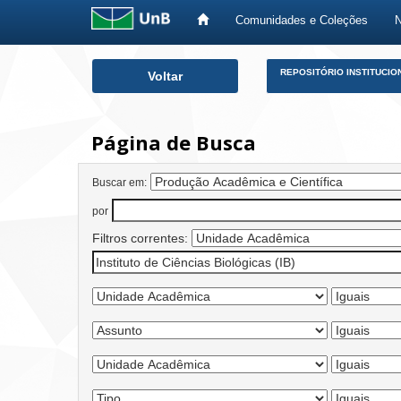
Comunidades e Coleções
Skip
REPOSITÓRIO INSTITUCIO
Voltar
navigation
Página de Busca
Buscar em:
por
Filtros correntes: