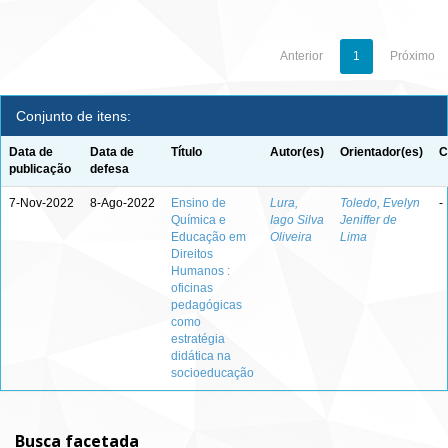
Anterior
1
Próximo
Conjunto de itens:
Data de
Data de
Título
Autor(es)
Orientador(es)
C
publicação
defesa
7-Nov-2022
8-Ago-2022
Ensino de
Lura,
Toledo, Evelyn
-
Química e
Iago Silva
Jeniffer de
Educação em
Oliveira
Lima
Direitos
Humanos :
oficinas
pedagógicas
como
estratégia
didática na
socioeducação
Busca facetada