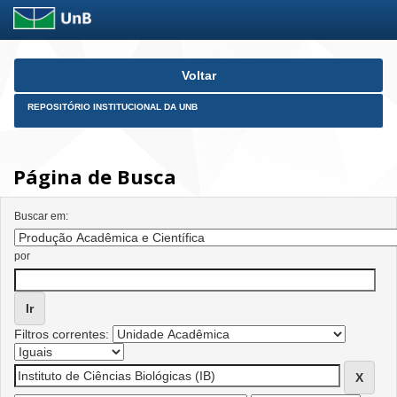
Skip
Voltar
navigation
REPOSITÓRIO INSTITUCIONAL DA UNB
Página de Busca
Buscar em:
por
Filtros correntes: