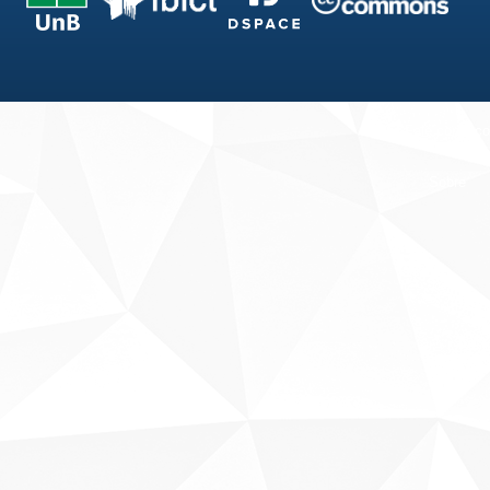
Fale conosco
Sobre