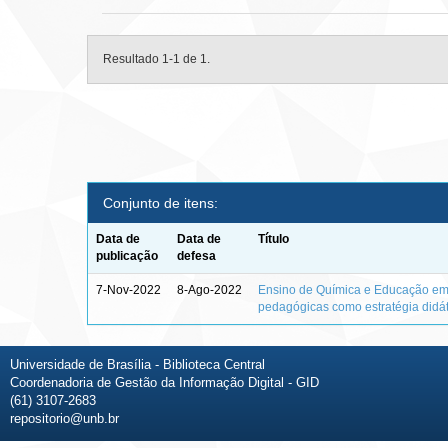
Resultado 1-1 de 1.
Conjunto de itens:
Data de
Data de
Título
publicação
defesa
7-Nov-2022
8-Ago-2022
Ensino de Química e Educação em 
pedagógicas como estratégia didá
Universidade de Brasília - Biblioteca Central
Coordenadoria de Gestão da Informação Digital - GID
(61) 3107-2683
repositorio@unb.br