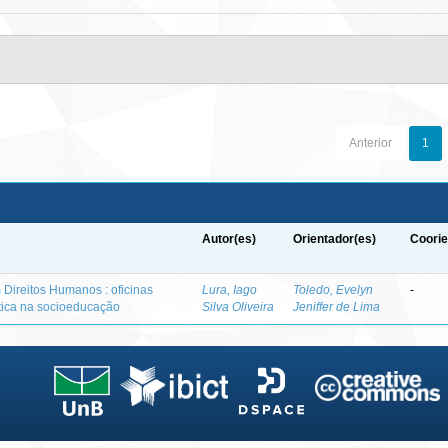
Anterior
1
Autor(es)
Orientador(es)
Coorie
Direitos Humanos : oficinas
Lura, Iago
Toledo, Evelyn
-
tica na socioeducação
Silva Oliveira
Jeniffer de Lima