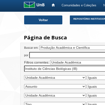
Comunidades e Coleções
Skip
REPOSITÓRIO INSTITUCIO
Voltar
navigation
Página de Busca
Buscar em:
por
Filtros correntes: