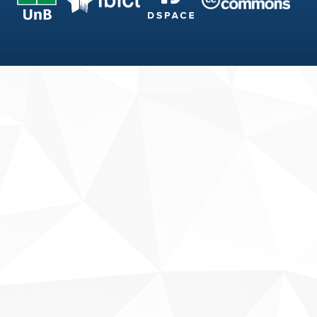
Fale conosco
Sobre