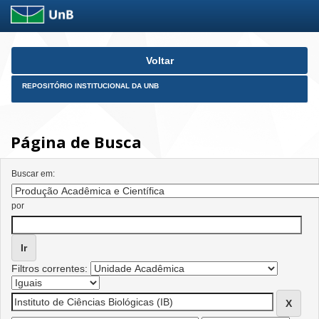
Skip
Voltar
navigation
REPOSITÓRIO INSTITUCIONAL DA UNB
Página de Busca
Buscar em:
por
Filtros correntes: