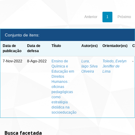
Anterior
1
Próximo
Conjunto de itens:
Data de
Data de
Título
Autor(es)
Orientador(es)
C
publicação
defesa
7-Nov-2022
8-Ago-2022
Ensino de
Lura,
Toledo, Evelyn
-
Química e
Iago Silva
Jeniffer de
Educação em
Oliveira
Lima
Direitos
Humanos :
oficinas
pedagógicas
como
estratégia
didática na
socioeducação
Busca facetada