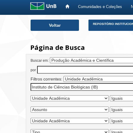
Comunidades e Coleções
Skip
REPOSITÓRIO INSTITUCIO
Voltar
navigation
Página de Busca
Buscar em:
por
Filtros correntes: