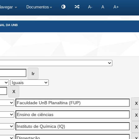
Navegar
Documentos
A-
A
A+
NAL DA UNB