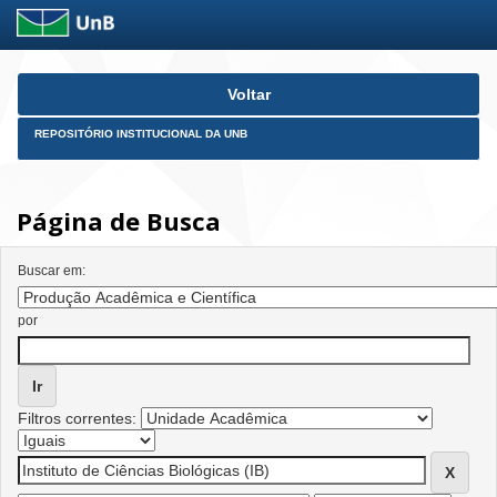
Skip
Voltar
navigation
REPOSITÓRIO INSTITUCIONAL DA UNB
Página de Busca
Buscar em:
por
Filtros correntes: