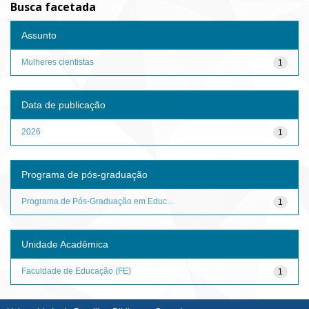
Busca facetada
Assunto
Mulheres cientistas
1
Data de publicação
2026
1
Programa de pós-graduação
Programa de Pós-Graduação em Educ...
1
Unidade Acadêmica
Faculdade de Educação (FE)
1