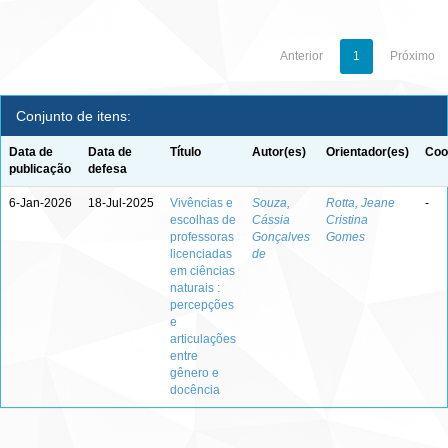
Anterior
1
Próximo
Conjunto de itens:
Data de
Data de
Título
Autor(es)
Orientador(es)
Coo
publicação
defesa
6-Jan-2026
18-Jul-2025
Vivências e
Souza,
Rotta, Jeane
-
escolhas de
Cássia
Cristina
professoras
Gonçalves
Gomes
licenciadas
de
em ciências
naturais :
percepções
e
articulações
entre
gênero e
docência