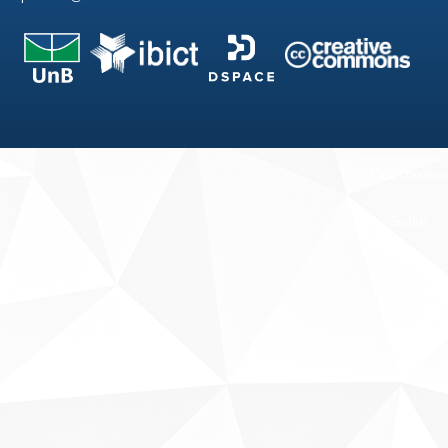
Fale conosco
Sobre