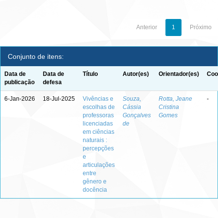
Anterior
1
Próximo
Conjunto de itens:
Data de
Data de
Título
Autor(es)
Orientador(es)
Coo
publicação
defesa
6-Jan-2026
18-Jul-2025
Vivências e
Souza,
Rotta, Jeane
-
escolhas de
Cássia
Cristina
professoras
Gonçalves
Gomes
licenciadas
de
em ciências
naturais :
percepções
e
articulações
entre
gênero e
docência