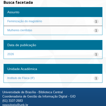
Busca facetada
Assunto
Feminização do magistério
1
Mulheres cientistas
1
Data de publicação
2026
1
Unidade Acadêmica
Instituto de Física (IF)
1
Universidade de Brasília - Biblioteca Central
Coordenadoria de Gestão da Informação Digital - GID
(61) 3107-2683
repositorio@unb.br