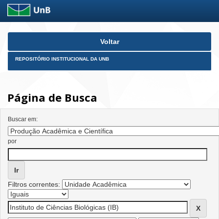
Skip
Voltar
navigation
REPOSITÓRIO INSTITUCIONAL DA UNB
Página de Busca
Buscar em:
por
Filtros correntes: