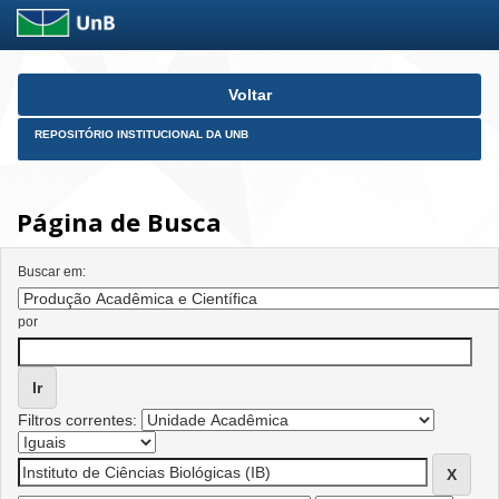
Skip
Voltar
navigation
REPOSITÓRIO INSTITUCIONAL DA UNB
Página de Busca
Buscar em:
por
Filtros correntes: