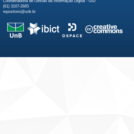
Coordenadoria de Gestão da Informação Digital - GID
(61) 3107-2683
repositorio@unb.br
Fale conosco
Sobre