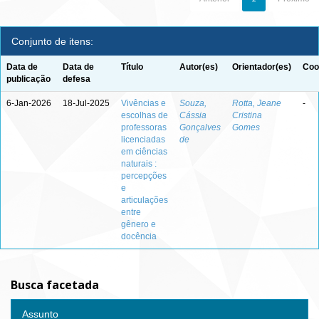
Conjunto de itens:
Data de
Data de
Título
Autor(es)
Orientador(es)
Coo
publicação
defesa
6-Jan-2026
18-Jul-2025
Vivências e
Souza,
Rotta, Jeane
-
escolhas de
Cássia
Cristina
professoras
Gonçalves
Gomes
licenciadas
de
em ciências
naturais :
percepções
e
articulações
entre
gênero e
docência
Busca facetada
Assunto