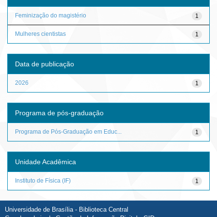
Feminização do magistério
1
Mulheres cientistas
1
Data de publicação
2026
1
Programa de pós-graduação
Programa de Pós-Graduação em Educ...
1
Unidade Acadêmica
Instituto de Física (IF)
1
Universidade de Brasília - Biblioteca Central