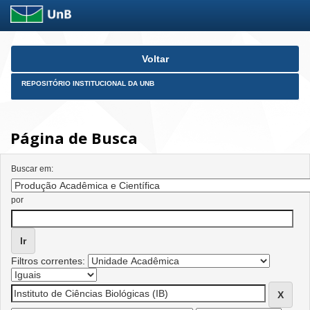
Skip
Voltar
navigation
REPOSITÓRIO INSTITUCIONAL DA UNB
Página de Busca
Buscar em:
por
Filtros correntes: