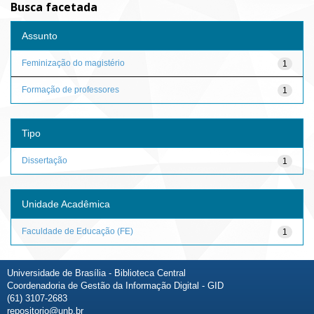
Busca facetada
Assunto
Feminização do magistério
1
Formação de professores
1
Tipo
Dissertação
1
Unidade Acadêmica
Faculdade de Educação (FE)
1
Universidade de Brasília - Biblioteca Central
Coordenadoria de Gestão da Informação Digital - GID
(61) 3107-2683
repositorio@unb.br