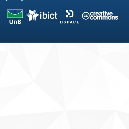
Fale conosco
Sobre