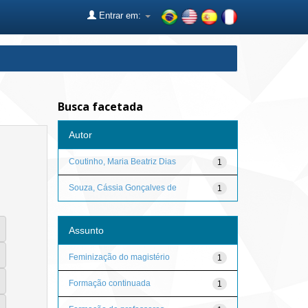
Entrar em:
Busca facetada
Autor
Coutinho, Maria Beatriz Dias
1
Souza, Cássia Gonçalves de
1
Assunto
Feminização do magistério
1
Formação continuada
1