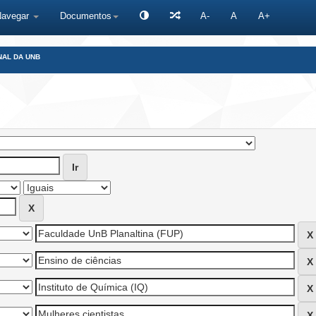
Navegar
Documentos
A-
A
A+
NAL DA UNB