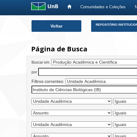
Comunidades e Coleções
Skip
REPOSITÓRIO INSTITUCIO
Voltar
navigation
Página de Busca
Buscar em:
por
Filtros correntes: