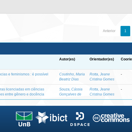
Anterior
1
Autor(es)
Orientador(es)
Coorie
ias e feminismos : é possível
Coutinho, Maria
Rotta, Jeane
-
Beatriz Dias
Cristina Gomes
ras licenciadas em ciências
Souza, Cássia
Rotta, Jeane
-
ções entre gênero e docência
Gonçalves de
Cristina Gomes