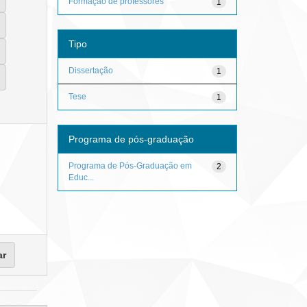
Formação de professores
1
Tipo
Dissertação
1
Tese
1
Programa de pós-graduação
Programa de Pós-Graduação em
2
Educ...