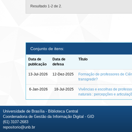
Resultado 1-2 de 2.
Conjunto de itens:
Data de
Data de
Título
publicação
defesa
13-Jul-2026
12-Dez-2025
Formação de professores de Ciênc
transgredir?
6-Jan-2026
18-Jul-2025
Vivências e escolhas de professo
naturais : percepções e articula
Universidade de Brasília - Biblioteca Central
Coordenadoria de Gestão da Informação Digital - GID
(61) 3107-2683
repositorio@unb.br