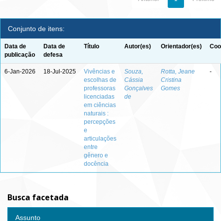
Conjunto de itens:
Data de
Data de
Título
Autor(es)
Orientador(es)
Coo
publicação
defesa
6-Jan-2026
18-Jul-2025
Vivências e
Souza,
Rotta, Jeane
-
escolhas de
Cássia
Cristina
professoras
Gonçalves
Gomes
licenciadas
de
em ciências
naturais :
percepções
e
articulações
entre
gênero e
docência
Busca facetada
Assunto