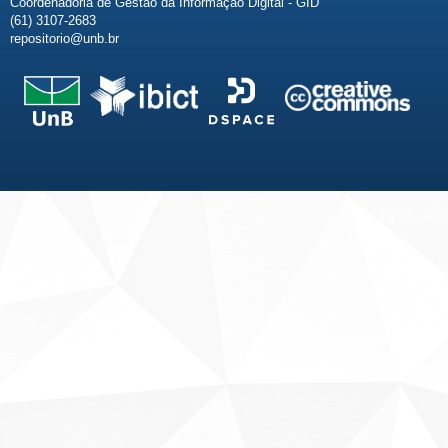
Coordenadoria de Gestão da Informação Digital - GID
(61) 3107-2683
repositorio@unb.br
Fale conosco
Sobre