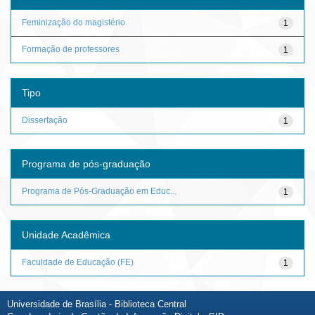
Feminização do magistério
1
Formação de professores
1
Tipo
Dissertação
1
Programa de pós-graduação
Programa de Pós-Graduação em Educ...
1
Unidade Acadêmica
Faculdade de Educação (FE)
1
Universidade de Brasília - Biblioteca Central