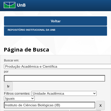
Skip
Voltar
navigation
REPOSITÓRIO INSTITUCIONAL DA UNB
Página de Busca
Buscar em:
por
Filtros correntes: