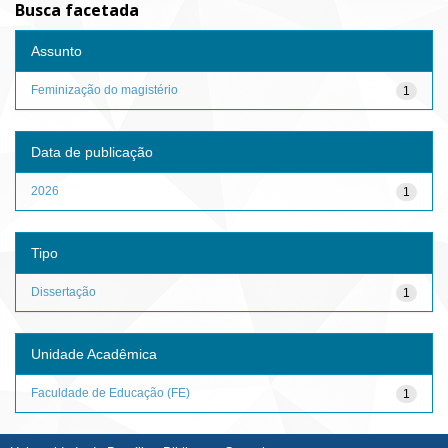
Busca facetada
Assunto
Feminização do magistério
1
Data de publicação
2026
1
Tipo
Dissertação
1
Unidade Acadêmica
Faculdade de Educação (FE)
1