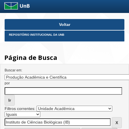
Skip
Voltar
navigation
REPOSITÓRIO INSTITUCIONAL DA UNB
Página de Busca
Buscar em:
por
Filtros correntes: