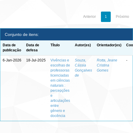
Anterior
1
Próximo
Conjunto de itens:
Data de
Data de
Título
Autor(es)
Orientador(es)
Coo
publicação
defesa
6-Jan-2026
18-Jul-2025
Vivências e
Souza,
Rotta, Jeane
-
escolhas de
Cássia
Cristina
professoras
Gonçalves
Gomes
licenciadas
de
em ciências
naturais :
percepções
e
articulações
entre
gênero e
docência