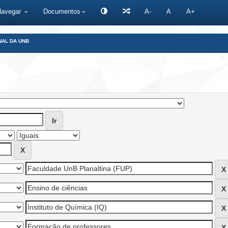
Navegar
Documentos
A-
A
A+
NAL DA UNB