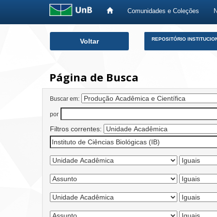
Comunidades e Coleções
Skip
REPOSITÓRIO INSTITUCIO
Voltar
navigation
Página de Busca
Buscar em:
por
Filtros correntes: