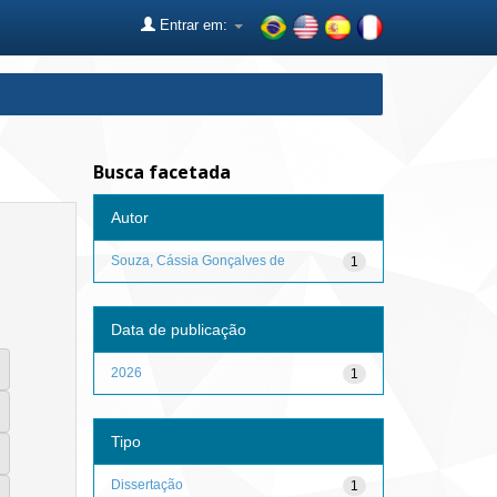
Entrar em:
Busca facetada
Autor
Souza, Cássia Gonçalves de
1
Data de publicação
2026
1
Tipo
Dissertação
1