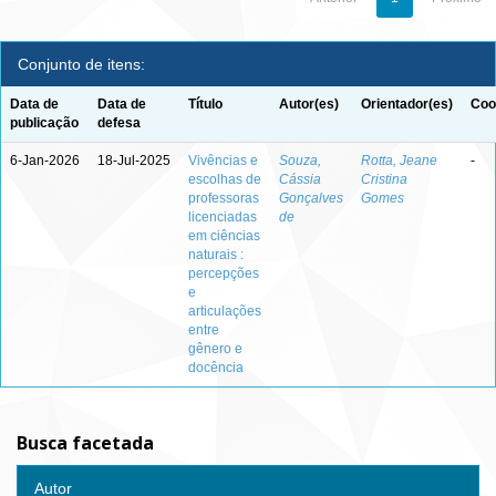
Conjunto de itens:
Data de
Data de
Título
Autor(es)
Orientador(es)
Coo
publicação
defesa
6-Jan-2026
18-Jul-2025
Vivências e
Souza,
Rotta, Jeane
-
escolhas de
Cássia
Cristina
professoras
Gonçalves
Gomes
licenciadas
de
em ciências
naturais :
percepções
e
articulações
entre
gênero e
docência
Busca facetada
Autor