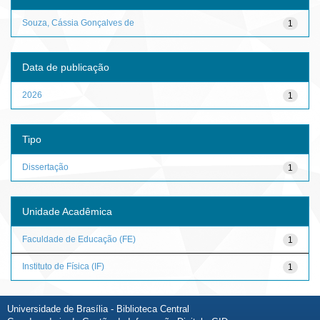
Souza, Cássia Gonçalves de
1
Data de publicação
2026
1
Tipo
Dissertação
1
Unidade Acadêmica
Faculdade de Educação (FE)
1
Instituto de Física (IF)
1
Universidade de Brasília - Biblioteca Central