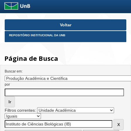
Skip
Voltar
navigation
REPOSITÓRIO INSTITUCIONAL DA UNB
Página de Busca
Buscar em:
por
Filtros correntes: