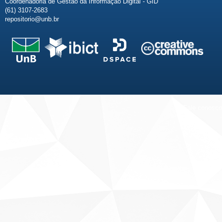
Coordenadoria de Gestão da Informação Digital - GID
(61) 3107-2683
repositorio@unb.br
Fale conosco
Sobre