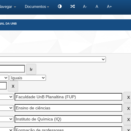
Navegar
Documentos
A-
A
A+
NAL DA UNB