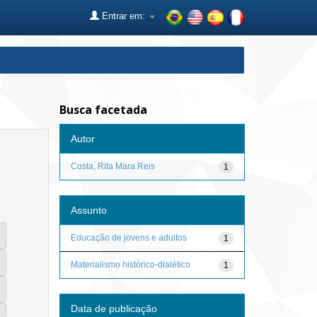
Entrar em:
Busca facetada
Autor
Costa, Rita Mara Reis
1
Assunto
Educação de jovens e adultos
1
Materialismo histórico-dialético
1
Data de publicação