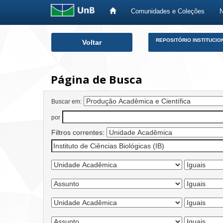
Comunidades e Coleções
Skip
REPOSITÓRIO INSTITUCIO
Voltar
navigation
Página de Busca
Buscar em:
por
Filtros correntes: