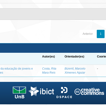
Anterior
1
Autor(es)
Orientador(es)
Coorie
o da educação de jovens e
Costa, Rita
Bizerril, Marcelo
-
des
Mara Reis
Ximenes Aguiar