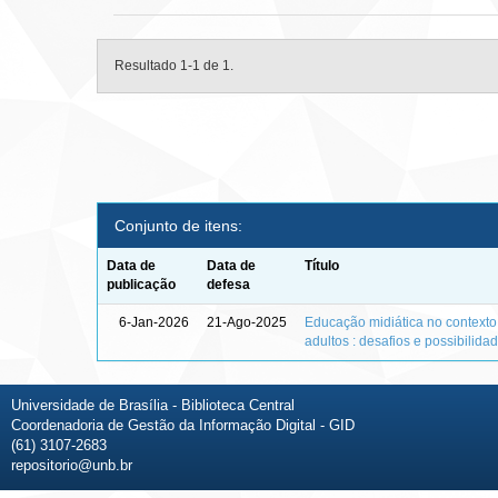
Resultado 1-1 de 1.
Conjunto de itens:
Data de
Data de
Título
publicação
defesa
6-Jan-2026
21-Ago-2025
Educação midiática no context
adultos : desafios e possibilida
Universidade de Brasília - Biblioteca Central
Coordenadoria de Gestão da Informação Digital - GID
(61) 3107-2683
repositorio@unb.br