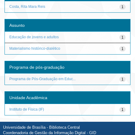
Costa, Rita Mara Reis
1
Assunto
Educação de jovens e adultos
1
Materialismo histórico-dialético
1
Programa de pós-graduação
Programa de Pós-Graduação em Educ...
1
Unidade Acadêmica
Instituto de Física (IF)
1
Universidade de Brasília - Biblioteca Central
Coordenadoria de Gestão da Informação Digital - GID