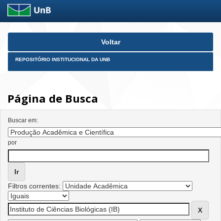
Skip
Voltar
navigation
REPOSITÓRIO INSTITUCIONAL DA UNB
Página de Busca
Buscar em:
por
Filtros correntes: