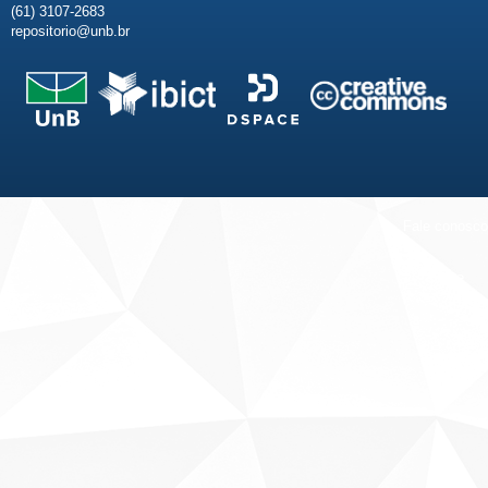
(61) 3107-2683
repositorio@unb.br
Fale conosco
Sobre