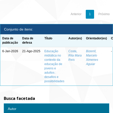
Anterior
1
Próximo
Conjunto de itens:
Data de
Data de
Título
Autor(es)
Orientador(es)
C
publicação
defesa
6-Jan-2026
21-Ago-2025
Educação
Costa,
Bizerril,
-
midiática no
Rita Mara
Marcelo
contexto da
Reis
Ximenes
educação de
Aguiar
jovens e
adultos :
desafios e
possibilidades
Busca facetada
Autor