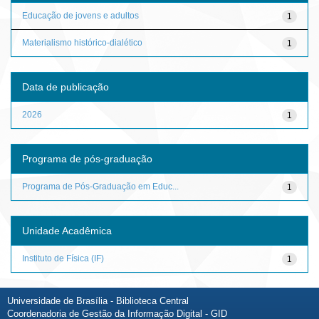
Educação de jovens e adultos
1
Materialismo histórico-dialético
1
Data de publicação
2026
1
Programa de pós-graduação
Programa de Pós-Graduação em Educ...
1
Unidade Acadêmica
Instituto de Física (IF)
1
Universidade de Brasília - Biblioteca Central
Coordenadoria de Gestão da Informação Digital - GID