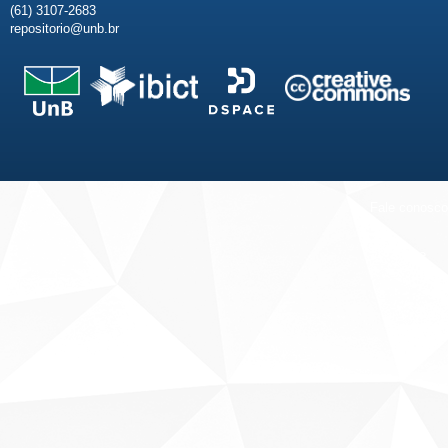
(61) 3107-2683
repositorio@unb.br
Fale conosco
Sobre