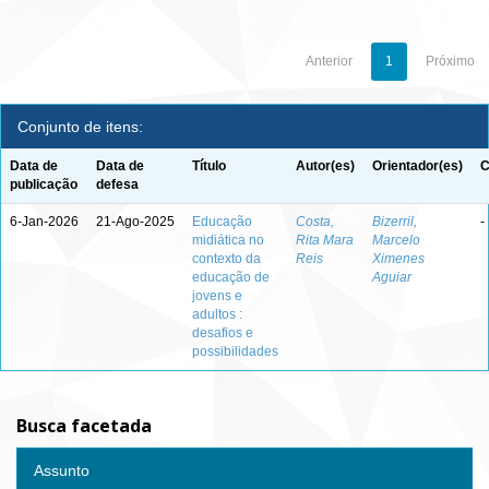
Anterior
1
Próximo
Conjunto de itens:
Data de
Data de
Título
Autor(es)
Orientador(es)
C
publicação
defesa
6-Jan-2026
21-Ago-2025
Educação
Costa,
Bizerril,
-
midiática no
Rita Mara
Marcelo
contexto da
Reis
Ximenes
educação de
Aguiar
jovens e
adultos :
desafios e
possibilidades
Busca facetada
Assunto