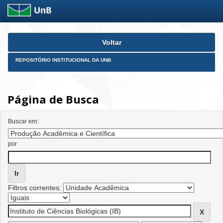
Skip
Voltar
navigation
REPOSITÓRIO INSTITUCIONAL DA UNB
Página de Busca
Buscar em:
por
Filtros correntes: