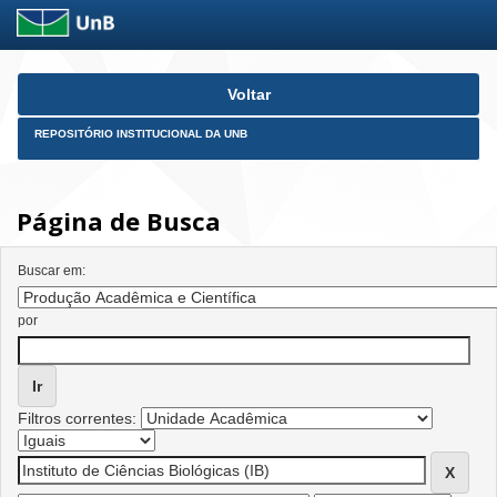
Skip
Voltar
navigation
REPOSITÓRIO INSTITUCIONAL DA UNB
Página de Busca
Buscar em:
por
Filtros correntes: