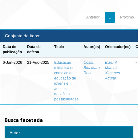
Anterior
1
Próximo
Conjunto de itens:
Data de
Data de
Título
Autor(es)
Orientador(es)
C
publicação
defesa
6-Jan-2026
21-Ago-2025
Educação
Costa,
Bizerril,
-
midiática no
Rita Mara
Marcelo
contexto da
Reis
Ximenes
educação de
Aguiar
jovens e
adultos :
desafios e
possibilidades
Busca facetada
Autor