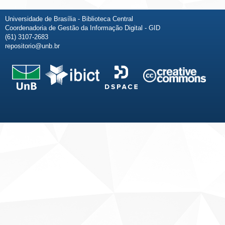
Universidade de Brasília - Biblioteca Central
Coordenadoria de Gestão da Informação Digital - GID
(61) 3107-2683
repositorio@unb.br
Fale conosco
Sobre