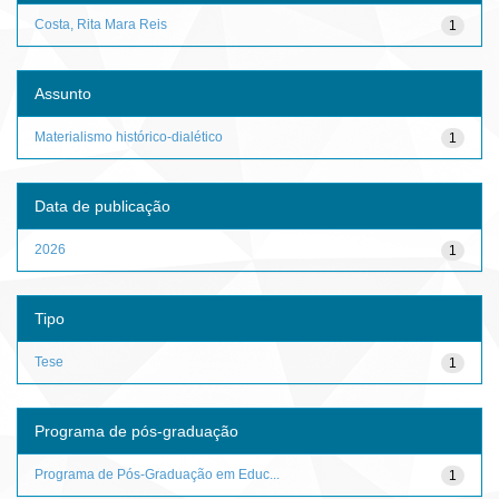
Costa, Rita Mara Reis
1
Assunto
Materialismo histórico-dialético
1
Data de publicação
2026
1
Tipo
Tese
1
Programa de pós-graduação
Programa de Pós-Graduação em Educ...
1