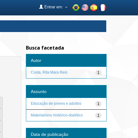
Entrar em:
Busca facetada
Autor
Costa, Rita Mara Reis
1
Assunto
Educação de jovens e adultos
1
Materialismo histórico-dialético
1
Data de publicação