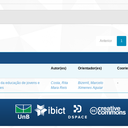
Anterior
1
Autor(es)
Orientador(es)
Coorie
o da educação de jovens e
Costa, Rita
Bizerril, Marcelo
-
des
Mara Reis
Ximenes Aguiar