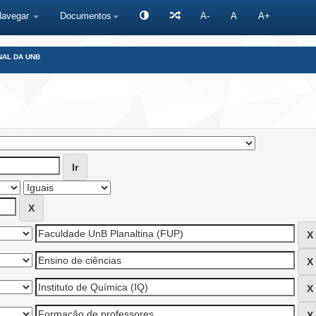
Navegar
Documentos
A-
A
A+
NAL DA UNB