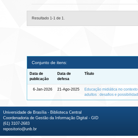
Resultado 1-1 de 1.
Conjunto de itens:
Data de
Data de
Título
publicação
defesa
6-Jan-2026
21-Ago-2025
Educação midiática no context
adultos : desafios e possibilida
Universidade de Brasília - Biblioteca Central
Coordenadoria de Gestão da Informação Digital - GID
(61) 3107-2683
repositorio@unb.br