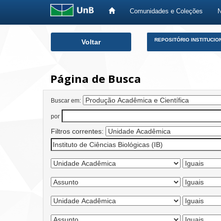
Comunidades e Coleções
Skip
REPOSITÓRIO INSTITUCIO
Voltar
navigation
Página de Busca
Buscar em:
por
Filtros correntes: