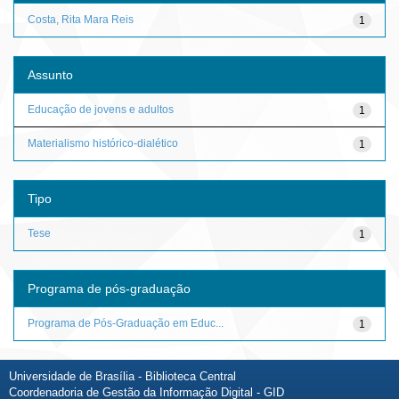
Costa, Rita Mara Reis
1
Assunto
Educação de jovens e adultos
1
Materialismo histórico-dialético
1
Tipo
Tese
1
Programa de pós-graduação
Programa de Pós-Graduação em Educ...
1
Universidade de Brasília - Biblioteca Central
Coordenadoria de Gestão da Informação Digital - GID