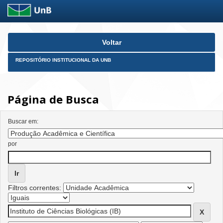
Skip
Voltar
navigation
REPOSITÓRIO INSTITUCIONAL DA UNB
Página de Busca
Buscar em:
por
Filtros correntes: