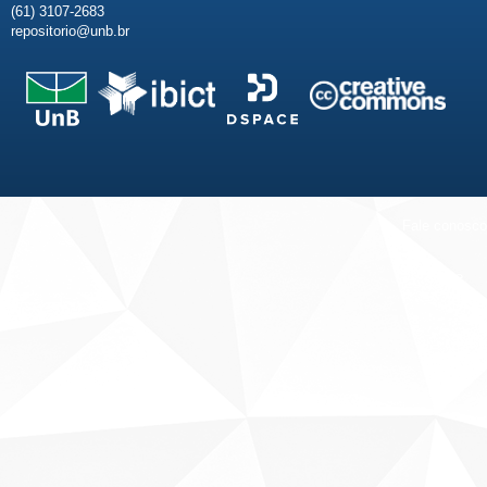
(61) 3107-2683
repositorio@unb.br
Fale conosco
Sobre