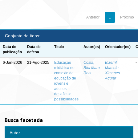
Anterior
1
Próximo
Conjunto de itens:
Data de
Data de
Título
Autor(es)
Orientador(es)
C
publicação
defesa
6-Jan-2026
21-Ago-2025
Educação
Costa,
Bizerril,
-
midiática no
Rita Mara
Marcelo
contexto da
Reis
Ximenes
educação de
Aguiar
jovens e
adultos :
desafios e
possibilidades
Busca facetada
Autor