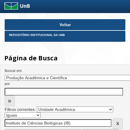
Skip
Voltar
navigation
REPOSITÓRIO INSTITUCIONAL DA UNB
Página de Busca
Buscar em:
por
Filtros correntes: