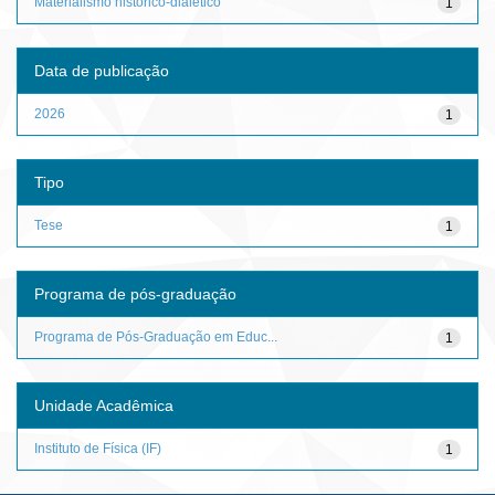
Materialismo histórico-dialético
1
Data de publicação
2026
1
Tipo
Tese
1
Programa de pós-graduação
Programa de Pós-Graduação em Educ...
1
Unidade Acadêmica
Instituto de Física (IF)
1