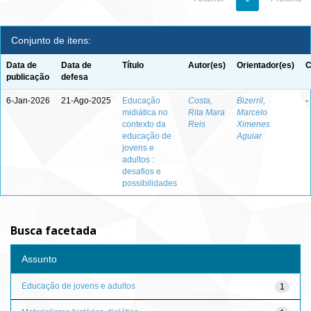
Conjunto de itens:
Data de
Data de
Título
Autor(es)
Orientador(es)
C
publicação
defesa
6-Jan-2026
21-Ago-2025
Educação
Costa,
Bizerril,
-
midiática no
Rita Mara
Marcelo
contexto da
Reis
Ximenes
educação de
Aguiar
jovens e
adultos :
desafios e
possibilidades
Busca facetada
Assunto
Educação de jovens e adultos
1