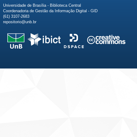
Universidade de Brasília - Biblioteca Central
Coordenadoria de Gestão da Informação Digital - GID
(61) 3107-2683
repositorio@unb.br
Fale conosco
Sobre