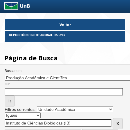
Skip
Voltar
navigation
REPOSITÓRIO INSTITUCIONAL DA UNB
Página de Busca
Buscar em:
por
Filtros correntes: