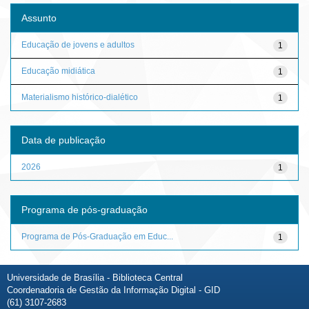
Assunto
Educação de jovens e adultos
1
Educação midiática
1
Materialismo histórico-dialético
1
Data de publicação
2026
1
Programa de pós-graduação
Programa de Pós-Graduação em Educ...
1
Universidade de Brasília - Biblioteca Central
Coordenadoria de Gestão da Informação Digital - GID
(61) 3107-2683