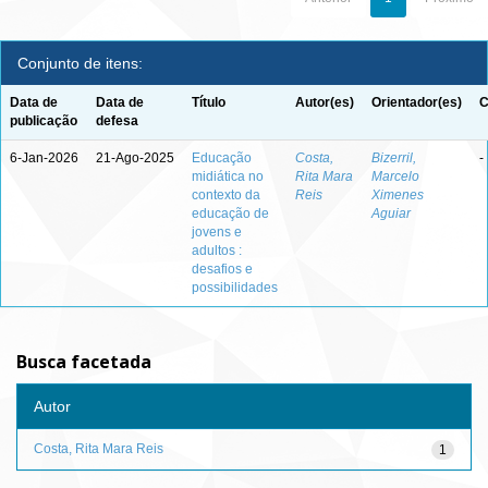
Conjunto de itens:
Data de
Data de
Título
Autor(es)
Orientador(es)
C
publicação
defesa
6-Jan-2026
21-Ago-2025
Educação
Costa,
Bizerril,
-
midiática no
Rita Mara
Marcelo
contexto da
Reis
Ximenes
educação de
Aguiar
jovens e
adultos :
desafios e
possibilidades
Busca facetada
Autor
Costa, Rita Mara Reis
1