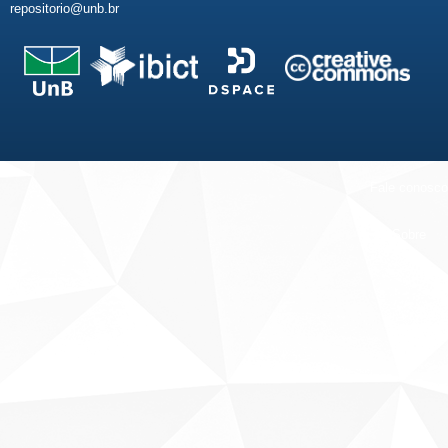
repositorio@unb.br
Fale conosco
Sobre