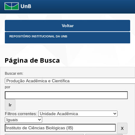
Skip
Voltar
navigation
REPOSITÓRIO INSTITUCIONAL DA UNB
Página de Busca
Buscar em:
por
Filtros correntes: