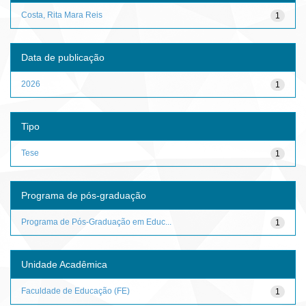
Costa, Rita Mara Reis
1
Data de publicação
2026
1
Tipo
Tese
1
Programa de pós-graduação
Programa de Pós-Graduação em Educ...
1
Unidade Acadêmica
Faculdade de Educação (FE)
1