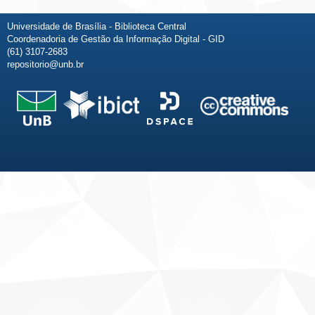
Universidade de Brasília - Biblioteca Central
Coordenadoria de Gestão da Informação Digital - GID
(61) 3107-2683
repositorio@unb.br
Fale conosco
Sobre